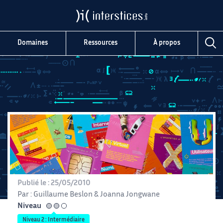
Domaines
Ressources
À propos
Publié le :
25/05/2010
Par :
Guillaume Beslon
&
Joanna Jongwane
Niveau
intermédiaire
Niveau 2 : Intermédiaire