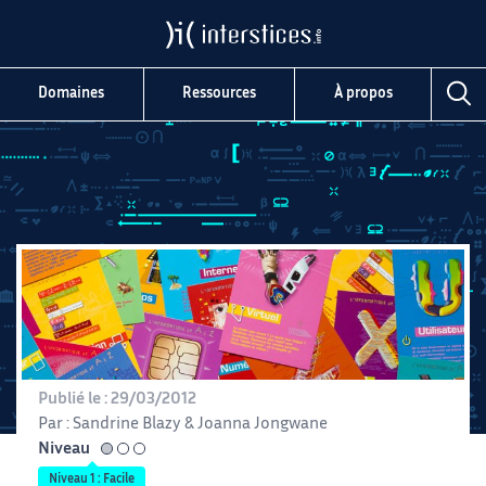
Domaines
Ressources
À propos
Publié le :
29/03/2012
Par :
Sandrine Blazy
&
Joanna Jongwane
Niveau
facile
Niveau 1 : Facile