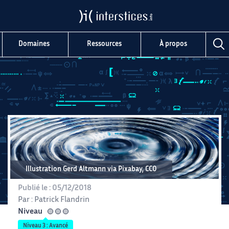
Domaines
Ressources
À propos
Illustration Gerd Altmann via Pixabay, CC0
Publié le :
05/12/2018
Par :
Patrick Flandrin
Niveau
avancé
Niveau 3 : Avancé