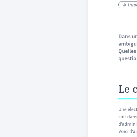
Info
Dans un
ambiguï
Quelles 
questio
Le 
Une élect
soit dans
d’admini
Voici d’a