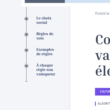
Publié le 
Le choix
social
Règles de
Co
vote
Exemples
va
de règles
À chaque
él
règle son
vainqueur
CULTUR
ALGORI