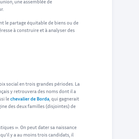
éunion, une assemblée de
r.
nt le partage équitable de biens ou de
éresse à construire et à analyser des
ix social en trois grandes périodes. La
rançais y retrouvera des noms dont il a
ssi le
chevalier de Borda
, qui gagnerait
gine des deux familles (disjointes) de
atiques ». On peut dater sa naissance
 qu’il y a au moins trois candidats, il