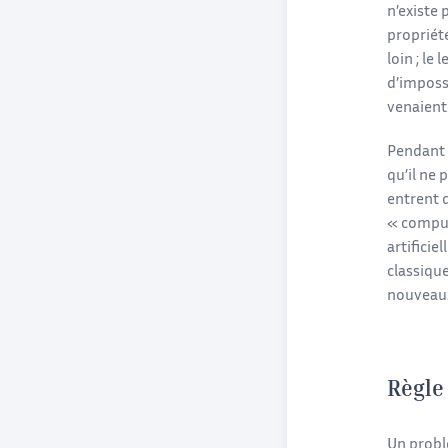
n’existe
propriét
loin ; le
d’impossi
venaient
Pendant 
qu’il ne 
entrent d
« computa
artifici
classique
nouveau
Règle
Un probl