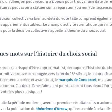
e d’un dîner, on peut recourir à
Doodle
pour trouver une date de r
taires peut avoir à statuer sur la réparation (ou non) de l’ascenseu
écision collective va bien au-delà du vote ! Elle comprend égaleme
es appariements stables… Le champ d’activité scientifique qui s’int
pour la décision collective s’appelle la théorie du choix social.
ues mots sur l’histoire du choix social
 brefs (au risque d’être approximatifs), découpons l’histoire du cho
e
rimitive trouve son apogée vers la fin du 18
siècle ; le lectorat f
e entendu parler, et avant tout, le
marquis de Condorcet
, mais au
us connu. Ces deux-là ne s’aimaient point… et sont tous deux à l’ori
 vote les plus classiques !
suite la période moderne, avec les premiers résultats dits « axiom
avec la publication du
théorème d’Arrow
, qui ressemble à cela : dès