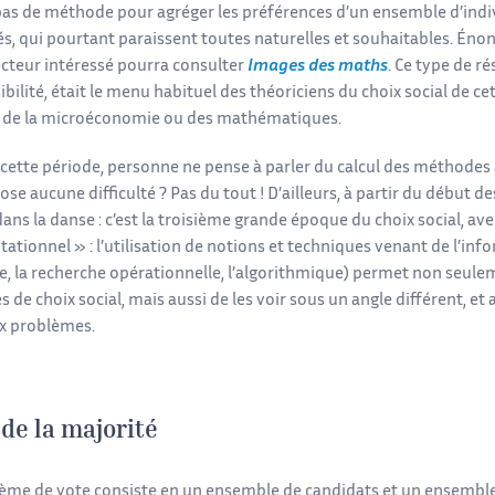
 pas de méthode pour agréger les préférences d’un ensemble d’indi
és, qui pourtant paraissent toutes naturelles et souhaitables. Éno
 lecteur intéressé pourra consulter
Images des maths
. Ce type de r
bilité, était le menu habituel des théoriciens du choix social de ce
 de la microéconomie ou des mathématiques.
cette période, personne ne pense à parler du calcul des méthodes a
pose aucune difficulté ? Pas du tout ! D’ailleurs, à partir du début 
ans la danse : c’est la troisième grande époque du choix social, av
tionnel » : l’utilisation de notions et techniques venant de l’infor
elle, la recherche opérationnelle, l’algorithmique) permet non seu
s de choix social, mais aussi de les voir sous un angle différent, e
x problèmes.
 de la majorité
ème de vote consiste en un ensemble de candidats et un ensemble 