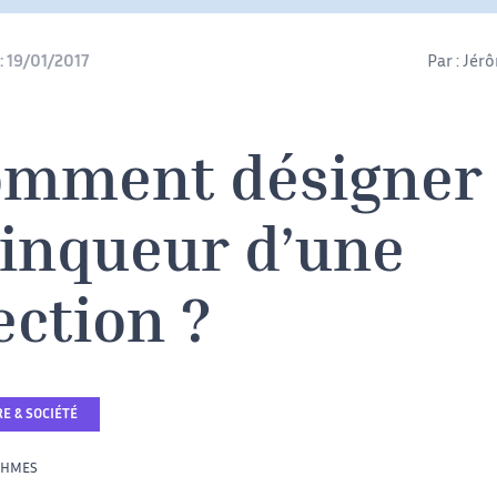
:
19/01/2017
Par :
Jér
mment désigner 
inqueur d’une
ection ?
E & SOCIÉTÉ
THMES