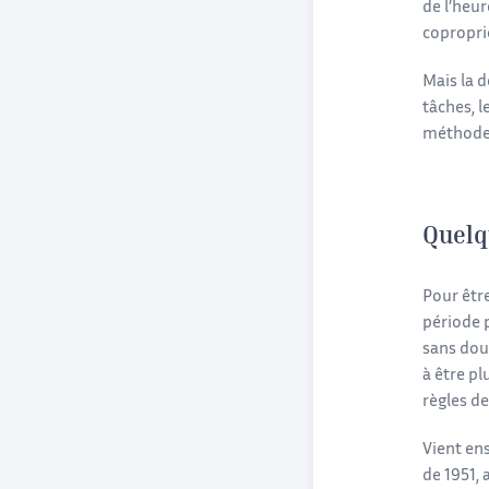
de l’heur
coproprié
Mais la d
tâches, l
méthodes 
Quelq
Pour être
période p
sans dout
à être pl
règles de
Vient en
de 1951, 