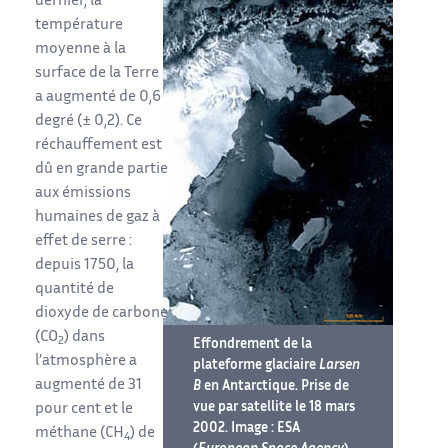
dernier, la
température
moyenne à la
surface de la Terre
a augmenté de 0,6
degré (± 0,2). Ce
réchauffement est
dû en grande partie
aux émissions
humaines de gaz à
effet de serre :
depuis 1750, la
quantité de
dioxyde de carbone
(CO
) dans
2
Effondrement de la
l’atmosphère a
plateforme glaciaire
Larsen
augmenté de 31
B
en Antarctique. Prise de
vue par satellite le 18 mars
pour cent et le
2002. Image : ESA
méthane (CH
) de
4