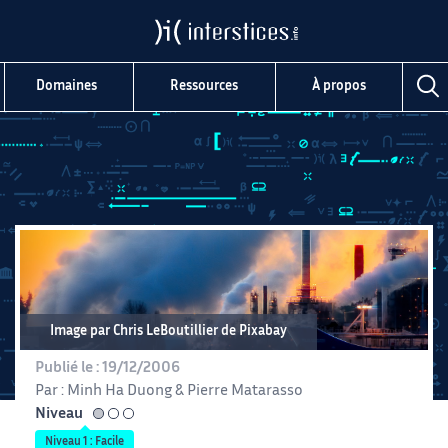
Domaines
Ressources
À propos
Image par Chris LeBoutillier de Pixabay
Publié le :
19/12/2006
Par :
Minh Ha Duong
&
Pierre Matarasso
Niveau
facile
Niveau 1 : Facile