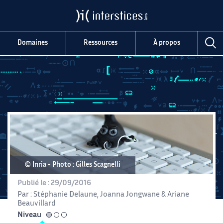
Domaines
Ressources
À propos
© Inria
Photo : Gilles Scagnelli
Publié le :
29/09/2016
Par :
Stéphanie Delaune
,
Joanna Jongwane
&
Ariane
Beauvillard
Niveau
facile