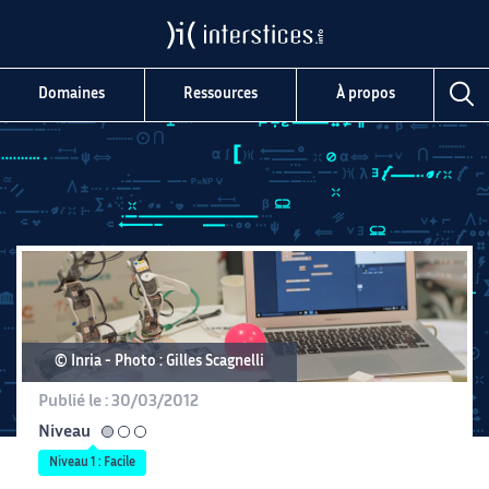
Domaines
Ressources
À propos
© Inria
Photo : Gilles Scagnelli
Publié le :
30/03/2012
Niveau
facile
Niveau 1 : Facile