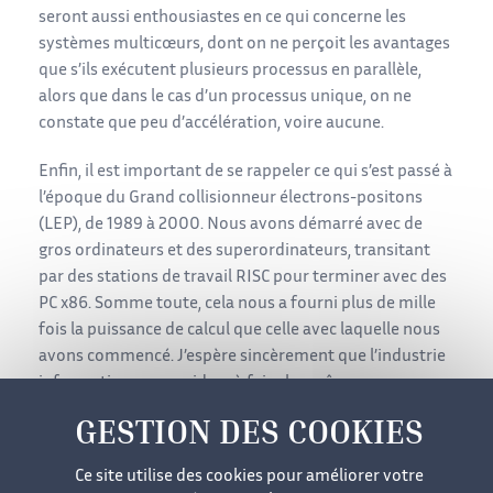
seront aussi enthousiastes en ce qui concerne les
systèmes multicœurs, dont on ne perçoit les avantages
que s’ils exécutent plusieurs processus en parallèle,
alors que dans le cas d’un processus unique, on ne
constate que peu d’accélération, voire aucune.
Enfin, il est important de se rappeler ce qui s’est passé à
l’époque du Grand collisionneur électrons-positons
(LEP), de 1989 à 2000. Nous avons démarré avec de
gros ordinateurs et des superordinateurs, transitant
par des stations de travail RISC pour terminer avec des
PC x86. Somme toute, cela nous a fourni plus de mille
fois la puissance de calcul que celle avec laquelle nous
avons commencé. J’espère sincèrement que l’industrie
informatique nous aidera à faire les mêmes prouesses
pendant l’ère du LHC.
Une première version anglaise de cet article est parue
Ce site utilise des cookies pour améliorer votre
dans le numéro d’avril 2007 du
CERN Courier
, traduite