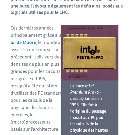
plus de transistors – les composants de base – dans
une puce. Il évoque également les défis ainsi posés aux
logiciels utilisés pour le LHC.
Ces dernières années,
principalement grâce à la
loi de Moore
, le monde a
assisté à une course sans
précédent : celle vers des
densités de plus en plus
grandes pour les circuits
intégrés. En 1995,
lorsqu’il a été question
La puce
Intel
Premium Pro
(ci-
d’utiliser des PC standard
dessus) lancée en
pour les calculs de la
1995. Elle fut à
physique des hautes
l’origine du passage
énergies, les
massif aux PC pour
(micro)processeurs
les calculs de la
basés sur l’architecture
physique des hautes