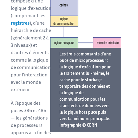
compose d’une
logique d’exécution
(comprenant les
registres
), d’une
hiérarchie de cache
(généralement 2 à
3 niveaux) et
d’autres éléments
Les trois composants d’une
comme la logique
puce de microprocesseur :
la logique d’exécution pour
de communication
le traitement lui-même, le
pour l’interaction
cache pour le stockage
avec le monde
temporaire des données et
extérieur.
la logique de
communication pour les
À l’époque des
transferts de données vers
puces 386 et 486
la logique hors puce puis
— les générations
vers la mémoire principale.
de processeurs
Infographie © CERN
apparus à la fin des