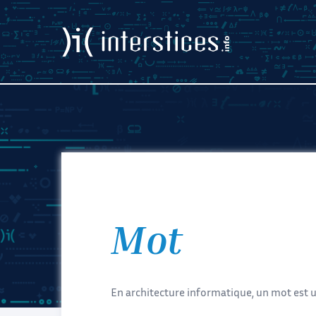
Mot
En architecture informatique, un mot est 