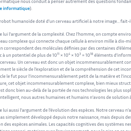
formatique nous conduit à penser autrement des questions fondame
e informatique
).
 robot humanoïde doté d’un cerveau artificiel à notre image… fait-il
tre lui l’argument de la complexité. Chez l’homme, on compte envir
seau complexe qui connecte chaque cellule à environ mille à dix-mi
n correspondent des molécules définies par des centaines d’élémen
11
4
3
18
c à un potentiel de plus de 10
× 10
× 10
= 10
éléments d’inform
 cerveau. Un cerveau est donc un objet incommensurablement com
ment le siècle de l’exploration et de la compréhension de cet 
cle le fut pour l’incommensurablement petit de la matière et l’i
eure, cet objet incommensurablement complexe, bien mieux structu
st donc bien au-delà de la portée de nos technologies les plus sop
intelligent, nous autres humaines et humains n’avons de solution à
re lui aussi l’argument de l’évolution des espèces. Notre cerveau n’a
 pas simplement développé depuis notre naissance, mais depuis des 
ion des espèces animales. Les capacités cognitives des systèmes 