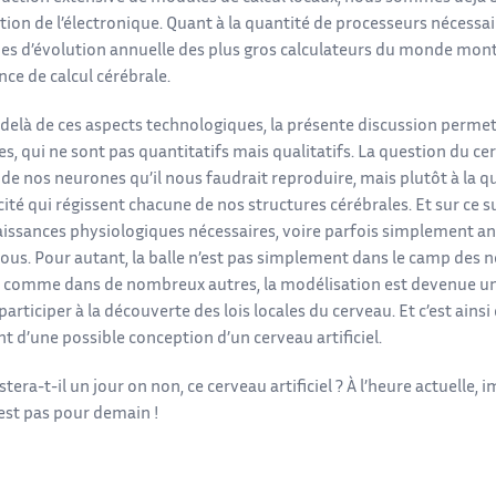
tion de l’électronique. Quant à la quantité de processeurs nécessai
bes d’évolution annuelle des plus gros calculateurs du monde mon
nce de calcul cérébrale.
delà de ces aspects technologiques, la présente discussion permet 
, qui ne sont pas quantitatifs mais qualitatifs. La question du cerv
de nos neurones qu’il nous faudrait reproduire, mais plutôt à la qu
cité qui régissent chacune de nos structures cérébrales. Et sur ce s
aissances physiologiques nécessaires, voire parfois simplement a
ous. Pour autant, la balle n’est pas simplement dans le camp des 
comme dans de nombreux autres, la modélisation est devenue un o
 participer à la découverte des lois locales du cerveau. Et c’est ai
 d’une possible conception d’un cerveau artificiel.
istera-t-il un jour on non, ce cerveau artificiel ? À l’heure actuelle,
n’est pas pour demain !