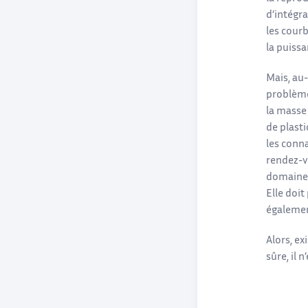
d’intégra
les cour
la puissa
Mais, au-
problèmes
la masse 
de plasti
les conn
rendez-v
domaine 
Elle doit
également
Alors, ex
sûre, il 