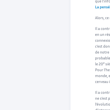
que l’in
La pensé
Alors, ce
Il a con
en un ré
connexio
c’est don
de notre
probable
e
le 20
siè
Pour l’h
monde, e
cerveau 
Il a cont
ne s’est
l’évolut