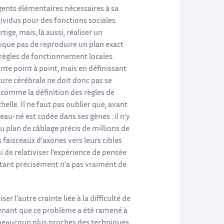
ents élémentaires nécessaires à sa
dividus pour des fonctions sociales
ige, mais, là aussi, réaliser un
ique pas de reproduire un plan exact
règles de fonctionnement locales.
ante point à point, mais en définissant
ure cérébrale ne doit donc pas se
 comme la définition des règles de
lle. Il ne faut pas oublier que, avant
au-né est codée dans ses gènes : il n’y
u plan de câblage précis de millions de
faisceaux d’axones vers leurs cibles
de relativiser l’expérience de pensée
ctant précisément n’a pas vraiment de
 l’autre crainte liée à la difficulté de
ntenant que ce problème a été ramené à
 beaucoup plus proches des techniques