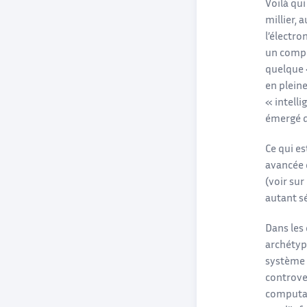
Voilà qui
millier, 
l’électr
un compl
quelque 
en pleine
« intell
émergé de
Ce qui es
avancée d
(voir su
autant sé
Dans les
archétyp
système 
controve
computat