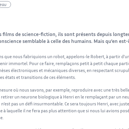
eau
 films de science-fiction, ils sont présents depuis longte
onscience semblable à celle des humains. Mais qu’en est-il
s que nous fabriquions un robot, appelons-le Robert, à partir d’u
nir immortel. Pour ce faire, remplaçons petit à petit chaque parti
hèses électroniques et mécaniques diverses, en respectant scrup
s états et transitions de ces éléments.
mesure où nous savons, par exemple, reproduire avec une très bell
 retirer un neurone biologique à Henri en le remplaçant par un neu
e n’est pas un défi insurmontable. Ce sera toujours Henri, avec ju
 à laquelle il ne fera pas plus attention que si nous lui avions p
e.