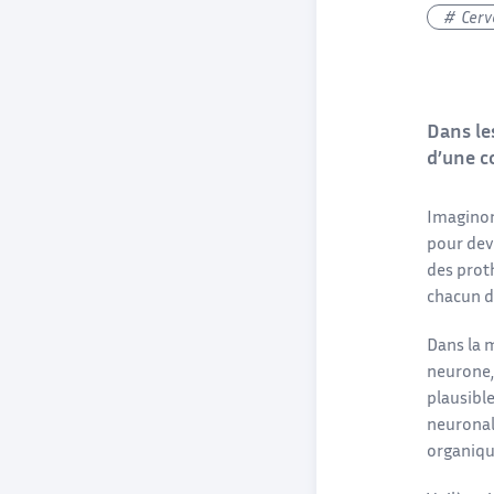
Cerv
Dans les
d’une c
Imaginon
pour deve
des prot
chacun de
Dans la 
neurone,
plausibl
neuronale
organiqu