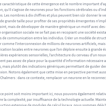
e caractéristique de cette émergence est le nombre important d’ag
on, qu’il s’agisse de neurones pour les fonctions cérébrales ou d’in
es. Les nombres à dix chiffres et plus peuvent bien sûr donner le vert
de grande taille pour profiter de ses propriétés émergentes n’impl
point, mais de développer de manière générique un motif avec des 
 organisation sociale ne se fait pas en recopiant une société exist
es de communication entre les individus. Créer un modèle de struct
r comme l’interconnexion de millions de neurones artificiels, mais
tion locales entre neurones que l’on déploie ensuite à grande éche
ères expériences sensorielles, l’architecture du cerveau d’un nouve
ent pas assez de place pour la quantité d’information nécessaire a
, mais plutôt des indications génériques permettant de guider des 
xion. Notons également que cette mise en perpective permet aussi 
 Chalmers : dans ce contexte, remplacer un neurone en le reconne
ce point soit moins important ici, nous pouvons également relativiser
re la complexité, par insuffisance de la technologie actuelle. Mai
duction extensive de modules de calcul locaux, nous sommes déjà