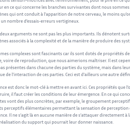
ctions sensori-motrices avec l’environnement, pour le pire en ce qu
eur en ce qui concerne les branches survivantes dont nous sommes i
s qui ont conduit à l’apparition de notre cerveau, le moins qu’on 
 un nombre d’essais-erreurs vertigineux.
 deux arguments ne sont pas les plus importants. Ils dénotent su
es associés à la complexité et de la manière de produire des sy
mes complexes sont fascinants car ils sont dotés de propriétés de 
e, voire de reproduction, que nous aimerions maîtriser. Il est cep
pas présentes dans chacune des parties du système, mais dans leu
 de l’interaction de ces parties. Ceci est d’ailleurs une autre déf
ce est donc le mot-clé à mettre en avant ici. Ces propriétés que l’o
ruire, il faut créer les conditions de leur émergence. En ce qui con
es vont des plus concrètes, par exemple, le groupement perceptif 
s perceptifs élémentaires permettant la sensation de perception d’
gence. Il ne s’agit là en aucune manière de s’attaquer directement à 
 réalisation du support qui pourrait leur donner naissance.