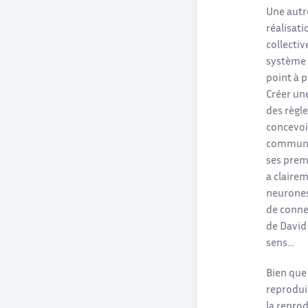
Une autr
réalisati
collectiv
système 
point à 
Créer une
des règl
concevoi
communica
ses premi
a clairem
neurones
de conne
de David
sens…
Bien que 
reprodui
la repro