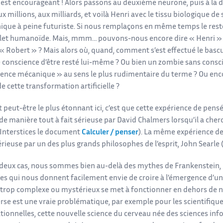
 est encourageant ! Alors passons au deuxième neurone, puis à la di
aux millions, aux milliards, et voilà Henri avec le tissu biologique 
onique à peine futuriste. Si nous remplaçons en même temps le res
et humanoïde. Mais, mmm… pouvons-nous encore dire « Henri » du
« Robert » ? Mais alors où, quand, comment s’est effectué le bascu
 conscience d’être resté lui-même ? Ou bien un zombie sans conscie
igence mécanique » au sens le plus rudimentaire du terme ? Ou enco
 cette transformation artificielle ?
t peut-être le plus étonnant ici, c’est que cette expérience de pensé
e manière tout à fait sérieuse par David Chalmers lorsqu’il a cherc
r Interstices le document
Calculer / penser
). La même expérience de
rieuse par un des plus grands philosophes de l’esprit, John Searle 
 deux cas, nous sommes bien au-delà des mythes de Frankenstein, 
es qui nous donnent facilement envie de croire à l’émergence d’une
trop complexe ou mystérieux se met à fonctionner en dehors de no
rse est une vraie problématique, par exemple pour les scientifique
ionnelles, cette nouvelle science du cerveau née des sciences inf