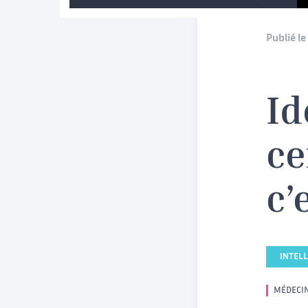
Publié le 
Id
ce
c’
INTELL
MÉDECIN