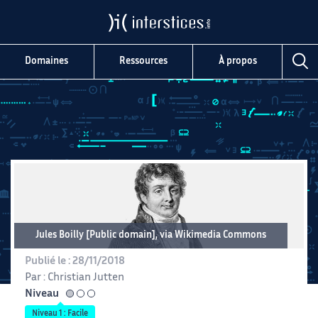
Domaines
Ressources
À propos
Jules Boilly [Public domain], via Wikimedia Commons
Publié le :
28/11/2018
Par :
Christian Jutten
Niveau
facile
Niveau 1 : Facile