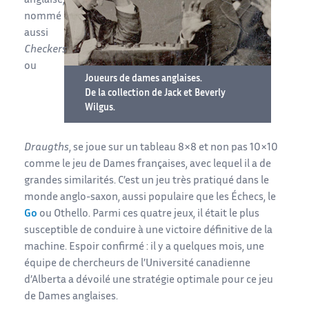
anglaise,
nommé
aussi
Checkers
ou
Joueurs de dames anglaises.
De la collection de Jack et Beverly
Wilgus.
Draugths
, se joue sur un tableau 8×8 et non pas 10×10
comme le jeu de Dames françaises, avec lequel il a de
grandes similarités. C’est un jeu très pratiqué dans le
monde anglo-saxon, aussi populaire que les Échecs, le
Go
ou Othello. Parmi ces quatre jeux, il était le plus
susceptible de conduire à une victoire définitive de la
machine. Espoir confirmé : il y a quelques mois, une
équipe de chercheurs de l’Université canadienne
d’Alberta a dévoilé une stratégie optimale pour ce jeu
de Dames anglaises.