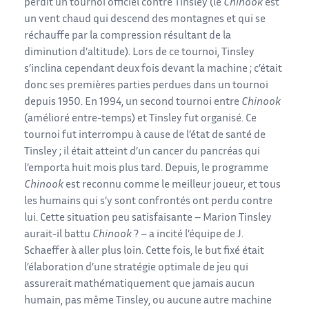
perdit un tournoi officiel contre Tinsley (le
Chinook
est
un vent chaud qui descend des montagnes et qui se
réchauffe par la compression résultant de la
diminution d’altitude). Lors de ce tournoi, Tinsley
s’inclina cependant deux fois devant la machine ; c’était
donc ses premières parties perdues dans un tournoi
depuis 1950. En 1994, un second tournoi entre
Chinook
(amélioré entre-temps) et Tinsley fut organisé. Ce
tournoi fut interrompu à cause de l’état de santé de
Tinsley ; il était atteint d’un cancer du pancréas qui
l’emporta huit mois plus tard. Depuis, le programme
Chinook
est reconnu comme le meilleur joueur, et tous
les humains qui s’y sont confrontés ont perdu contre
lui. Cette situation peu satisfaisante – Marion Tinsley
aurait-il battu
Chinook
? – a incité l’équipe de J.
Schaeffer à aller plus loin. Cette fois, le but fixé était
l’élaboration d’une stratégie optimale de jeu qui
assurerait mathématiquement que jamais aucun
humain, pas même Tinsley, ou aucune autre machine