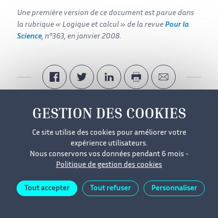
Une première version de ce document est parue dans
la rubrique « Logique et calcul » de la revue
Pour la
Science
, n°363, en janvier 2008.
Ce site utilise des cookies pour améliorer votre
Niveau de lecture
expérience utilisateurs.
Nous conservons vos données pendant 6 mois -
Aidez-nous à évaluer le niveau de lecture de ce document.
Politique de gestion des cookies
Niveau 1
Niveau 2
Niveau 3
Tout accepter
Tout refuser
Personnaliser