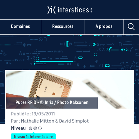
Domaines
Ressources
À propos
Puces RFID
© Inria / Photo Kaksonen
Publié le :
19/05/2011
Par :
Nathalie Mitton
&
David Simplot
Niveau
intermédiaire
Niveau 2 : Intermédiaire