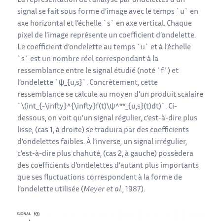
La représentation de l’analyse par ondelettes d’un
signal se fait sous forme d’image avec le temps `u` en
axe horizontal et l’échelle `s` en axe vertical. Chaque
pixel de l’image représente un coefficient d’ondelette.
Le coefficient d’ondelette au temps `u` et à l’échelle
`s` est un nombre réel correspondant à la
ressemblance entre le signal étudié (noté `f`) et
l’ondelette `ψ_{u,s}`. Concrètement, cette
ressemblance se calcule au moyen d’un produit scalaire
`\(int_{-\infty}^{\infty}f(t)\ψ^**‍_{u,s}(t)dt)`. Ci-
dessous, on voit qu’un signal régulier, c’est-à-dire plus
lisse, (cas 1, à droite) se traduira par des coefficients
d’ondelettes faibles. À l’inverse, un signal irrégulier,
c’est-à-dire plus chahuté, (cas 2, à gauche) possèdera
des coefficients d’ondelettes d’autant plus importants
que ses fluctuations correspondent à la forme de
l’ondelette utilisée (
Meyer et al.
, 1987).