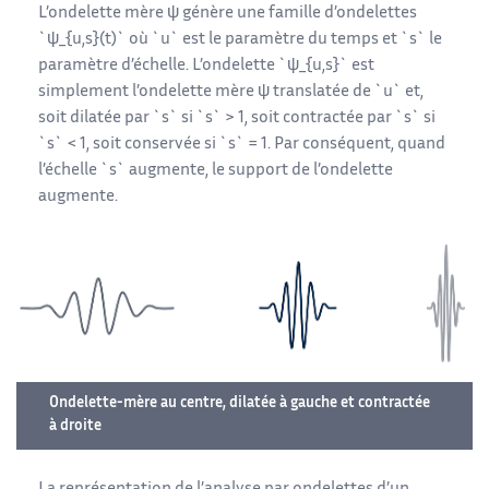
L’ondelette mère ψ génère une famille d’ondelettes
`ψ_{u,s}(t)` où `u` est le paramètre du temps et `s` le
paramètre d’échelle. L’ondelette `ψ_{u,s}` est
simplement l’ondelette mère ψ translatée de `u` et,
soit dilatée par `s` si `s` > 1, soit contractée par `s` si
`s` < 1, soit conservée si `s` = 1. Par conséquent, quand
l’échelle `s` augmente, le support de l’ondelette
augmente.
Ondelette-mère au centre, dilatée à gauche et contractée
à droite