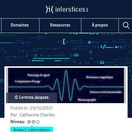
Domaines
Ressources
À propos
© Lorenzo Jacques
Publié le :
29/10/2021
Par :
Catherine Charles
Niveau
intermédiaire
Niveau 2 : Intermédiaire