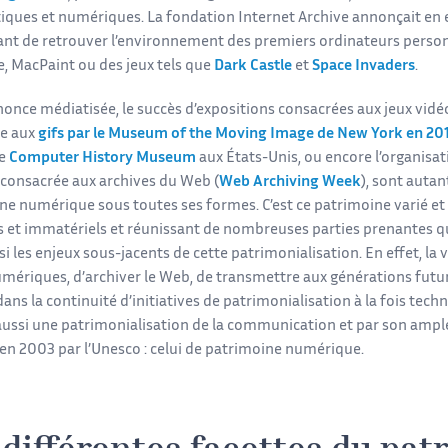
iques et numériques. La fondation Internet Archive annonçait en e
nt de retrouver l’environnement des premiers ordinateurs personn
, MacPaint ou des jeux tels que
Dark Castle
et
Space Invaders
.
nonce médiatisée, le succès d’expositions consacrées aux jeux vidé
e aux
gifs par le Museum of the Moving Image de New York en 20
le
Computer History Museum
aux États-Unis, ou encore l’organisat
consacrée aux archives du Web (
Web Archiving Week
)
, sont autan
ne numérique sous toutes ses formes. C’est ce patrimoine varié e
s et immatériels et réunissant de nombreuses parties prenantes qu
i les enjeux sous-jacents de cette patrimonialisation. En effet, l
umériques, d’archiver le Web, de transmettre aux générations futur
 dans la continuité d’initiatives de patrimonialisation à la fois techn
aussi une patrimonialisation de la communication et par son ampleu
en 2003 par l’Unesco : celui de patrimoine numérique.