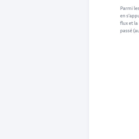
Parmi le
en s’app
flux et l
passé (au