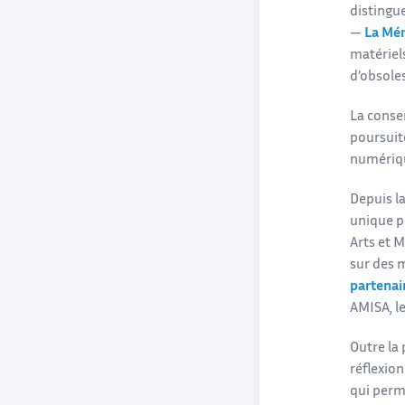
distingue
—
La Mém
matériel
d’obsoles
La conser
poursuite
numériqu
Depuis la
unique po
Arts et 
sur des m
partenai
AMISA, l
Outre la
réflexio
qui perme