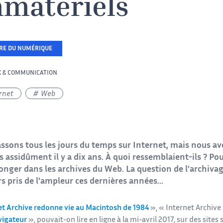
matériels
IRE DU NUMÉRIQUE
X & COMMUNICATION
rnet
Web
ssons tous les jours du temps sur Internet, mais nous avo
ns assidûment il y a dix ans. À quoi ressemblaient-ils ? P
onger dans les archives du Web. La question de l'archiv
rs pris de l'ampleur ces dernières années...
et Archive redonne vie au Macintosh de 1984
», « Internet Archive 
vigateur
», pouvait-on lire en ligne à la mi-avril 2017, sur des sites