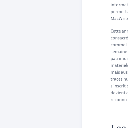
informat
permetta
MacWrite
Cette an
consacré
comme 
semaine 
patrimoi
matériel
mais auss
traces n
s’inscrit
devient 
reconnu 