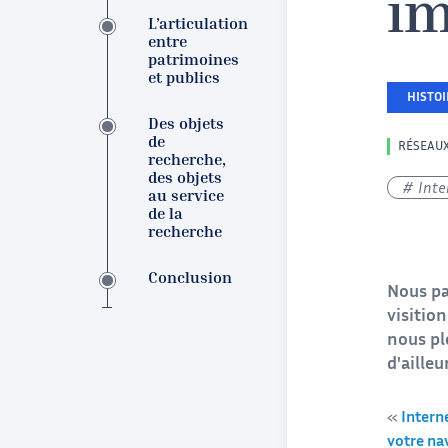
im
L’articulation
entre
patrimoines
et publics
HISTO
Des objets
de
RÉSEAU
recherche,
des objets
Inte
au service
de la
recherche
Conclusion
Nous pa
visitio
nous pl
d'ailleu
«
Intern
votre na