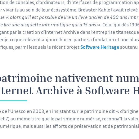
ion de consoles, d’ordinateurs, d’interfaces de programmation appl
r vivants au sein de leur écosystème. Brewster Kahle l’avait relev
que
« alors qu’il est possible de lire un livre ancien de 400 ans im
 de lire une disquette informatique qui a 15 ans »
. Celui qui dès 1
çant par la création d’Internet Archive dans l’entreprise titanesqu
enjeux que relèvent aujourd’hui en partie sa fondation et une plura
ifiques, parmi lesquels le récent projet
Software Heritage
soutenu p
patrimoine nativement num
nternet Archive à Software 
e de l’Unesco en 2003, en insistant sur le patrimoine dit « d’orig
1 et 7) au même titre que le patrimoine numérisé, reconnaît la val
umérique, mais aussi les efforts de préservation et de patrimonia