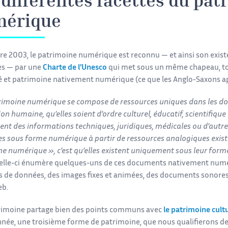
 différentes facettes du pa
érique
re 2003, le patrimoine numérique est reconnu — et ainsi son exist
es — par une
Charte de l’Unesco
qui met sous un même chapeau, tou
 et patrimoine nativement numérique (ce que les Anglo-Saxons a
rimoine numérique se compose de ressources uniques dans les do
ion humaine, qu’elles soient d’ordre culturel, éducatif, scientifique
ent des informations techniques, juridiques, médicales ou d’autr
es sous forme numérique à partir de ressources analogiques exist
ine numérique », c’est qu’elles existent uniquement sous leur form
Celle-ci énumère quelques-uns de ces documents nativement numér
s de données, des images fixes et animées, des documents sonores e
eb.
trimoine partage bien des points communs avec
le patrimoine cult
ée, une troisième forme de patrimoine, que nous qualifierons d