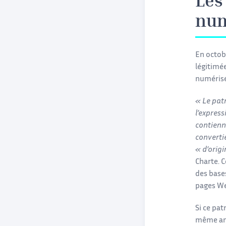
Les
num
En octob
légitimé
numérisé
« Le pat
l’express
contienn
converti
« d’orig
Charte. 
des base
pages W
Si ce pa
même ann