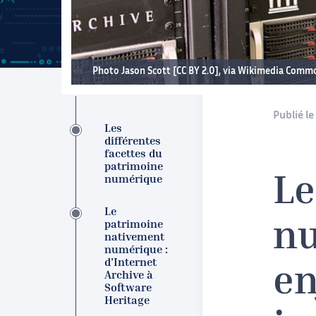
Photo Jason Scott [CC BY 2.0], via Wikimedia Comm
Publié le 
Les
différentes
facettes du
patrimoine
numérique
Le
Le
patrimoine
nu
nativement
numérique :
d’Internet
en
Archive à
Software
Heritage