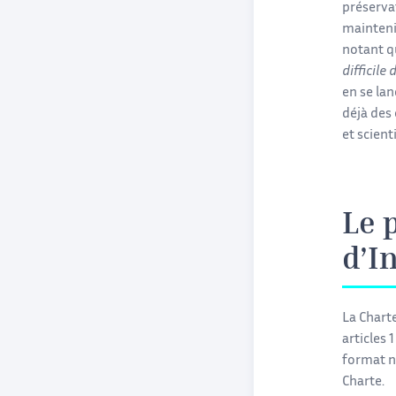
préservat
mainteni
notant 
difficile
en se lan
déjà des 
et scient
Le 
d’I
La Chart
articles 
format n
Charte.