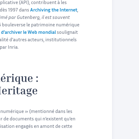
icative (API), contribuent à les
é dès 1997 dans
Archiving the Internet
,
primé par Gutenberg, il est souvent
996 bouleverse le patrimoine numérique
e
d’archiver le Web mondial
soulignait
lité d’autres acteurs, institutionnels
ar Inria.
érique :
Heritage
ine numérique » (mentionné dans les
eur de documents qui n’existent qu’en
lisation engagés en amont de cette