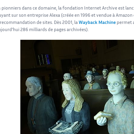
s pionniers dans ce domaine, la fondation Internet Archive est lan
uyant sur son entreprise Alexa (créée en 1996 et vendue à Amazon e
a recommandation de sites. Dès 2001, la
Wayback Machine
permet a
jourd’hui 286 milliards de pages archivées).