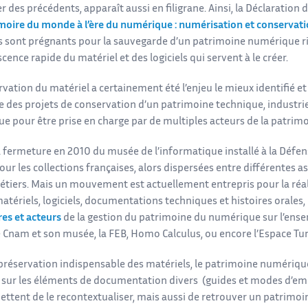
r des précédents, apparaît aussi en filigrane. Ainsi, la Déclaratio
oire du monde à l’ère du numérique : numérisation et conservat
s sont prégnants pour la sauvegarde d’un patrimoine numérique ri
cence rapide du matériel et des logiciels qui servent à le créer.
vation du matériel a certainement été l’enjeu le mieux identifié et
 des projets de conservation d’un patrimoine technique, industriel 
e pour être prise en charge par de multiples acteurs de la patrimo
 fermeture en 2010 du musée de l’informatique installé à la Défense
ur les collections françaises, alors dispersées entre différentes a
Métiers. Mais un mouvement est actuellement entrepris pour la réal
atériels, logiciels, documentations techniques et histoires orales,
res et acteurs
de la gestion du patrimoine du numérique sur l’ensem
e Cnam et son musée, la FEB, Homo Calculus, ou encore l’Espace Tur
 préservation indispensable des matériels, le patrimoine numériqu
n sur les éléments de documentation divers (guides et modes d’e
ttent de le recontextualiser, mais aussi de retrouver un patrimoine 