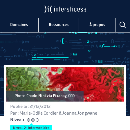
Domaines
Ressources
À propos
Photo Chado Nihi via Pixabay, CC0
Publié le :
21/12/2012
Par :
Marie-Odile Cordier
&
Joanna Jongwane
Niveau
intermédiaire
Niveau 2 : Intermédiaire