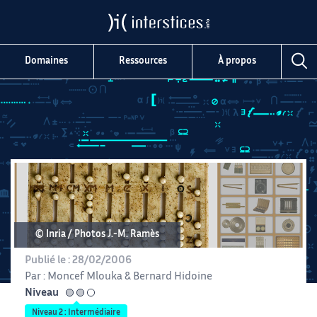
Domaines
Ressources
À propos
© Inria / Photos J.-M. Ramès
Publié le :
28/02/2006
Par :
Moncef Mlouka
&
Bernard Hidoine
Niveau
intermédiaire
Niveau 2 : Intermédiaire