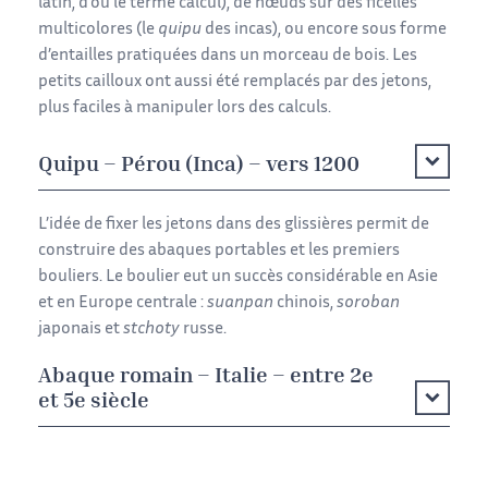
latin, d’où le terme calcul), de nœuds sur des ficelles
multicolores (le
quipu
des incas), ou encore sous forme
d’entailles pratiquées dans un morceau de bois. Les
petits cailloux ont aussi été remplacés par des jetons,
plus faciles à manipuler lors des calculs.
Quipu – Pérou (Inca) – vers 1200
L’idée de fixer les jetons dans des glissières permit de
construire des abaques portables et les premiers
bouliers. Le boulier eut un succès considérable en Asie
et en Europe centrale :
suanpan
chinois,
soroban
japonais et
stchoty
russe.
Abaque romain – Italie – entre 2e
et 5e siècle