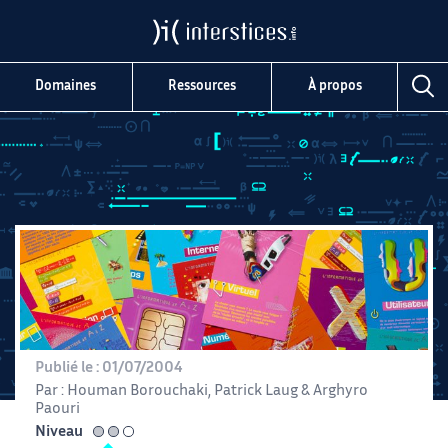
Domaines
Ressources
À propos
Publié le :
01/07/2004
Par :
Houman Borouchaki
,
Patrick Laug
&
Arghyro
Paouri
Niveau
intermédiaire