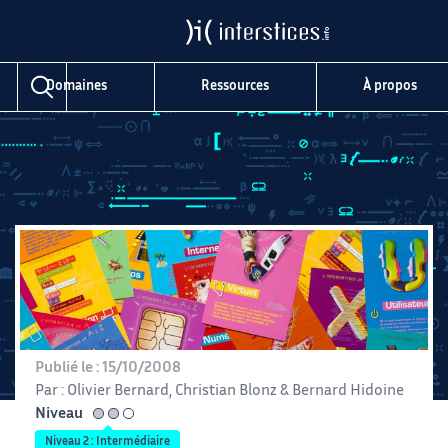
Domaines
Ressources
À propos
Publié le :
15/10/2008
Par :
Olivier Bernard
,
Christian Blonz
&
Bernard Hidoine
Niveau
intermédiaire
Niveau 2 : Intermédiaire