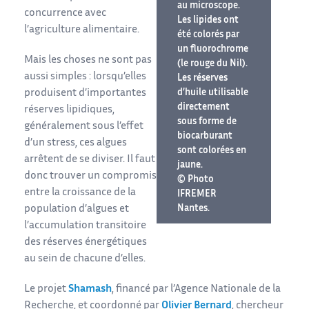
au microscope.
concurrence avec
Les lipides ont
l’agriculture alimentaire.
été colorés par
un fluorochrome
Mais les choses ne sont pas
(le rouge du Nil).
aussi simples : lorsqu’elles
Les réserves
produisent d’importantes
d’huile utilisable
directement
réserves lipidiques,
sous forme de
généralement sous l’effet
biocarburant
d’un stress, ces algues
sont colorées en
arrêtent de se diviser. Il faut
jaune.
donc trouver un compromis
© Photo
entre la croissance de la
IFREMER
population d’algues et
Nantes.
l’accumulation transitoire
des réserves énergétiques
au sein de chacune d’elles.
Le projet
Shamash
, financé par l’Agence Nationale de la
Recherche, et coordonné par
Olivier Bernard
, chercheur