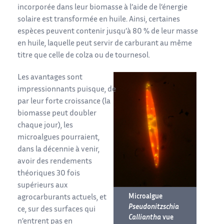
incorporée dans leur biomasse à l’aide de l’énergie
solaire est transformée en huile. Ainsi, certaines
espèces peuvent contenir jusqu’à 80 % de leur masse
en huile, laquelle peut servir de carburant au même
titre que celle de colza ou de tournesol.
Les avantages sont
impressionnants puisque, de
par leur forte croissance (la
biomasse peut doubler
chaque jour), les
microalgues pourraient,
dans la décennie à venir,
avoir des rendements
théoriques 30 fois
supérieurs aux
Microalgue
agrocarburants actuels, et
Pseudonitzschia
ce, sur des surfaces qui
Calliantha
vue
n’entrent pas en