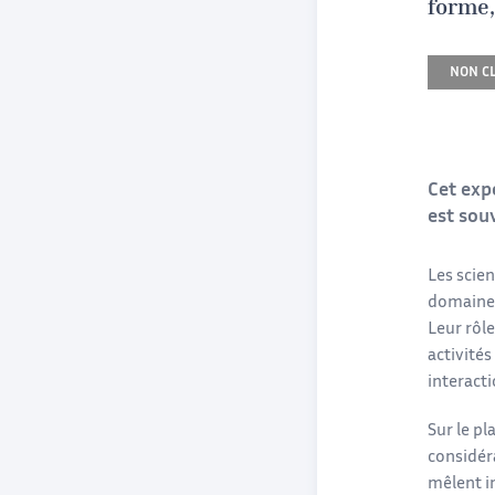
forme,
NON C
Cet expo
est sou
Les scie
domaines
Leur rôle
activités
interact
Sur le pl
considér
mêlent in