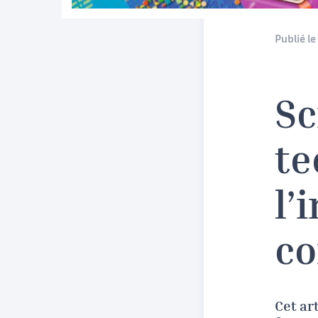
Publié le 
Sc
te
l’
c
Cet ar