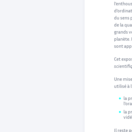
l’enthou
d’ordina
du sens p
de la qua
grands v
planète. 
sont appe
Cet expo
scientifi
Une mise
utilisé à
la p
l’or
la p
vid
Il reste 