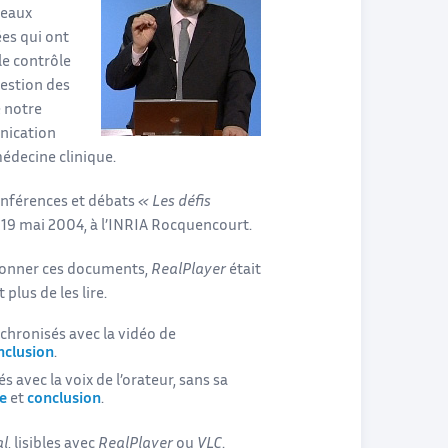
seaux
ées qui ont
le contrôle
gestion des
 notre
unication
médecine clinique.
nférences et débats
« Les défis
e 19 mai 2004, à l’INRIA Rocquencourt.
isionner ces documents,
RealPlayer
était
plus de les lire.
chronisés avec la vidéo de
nclusion
.
s avec la voix de l’orateur, sans sa
ce
et
conclusion
.
al
, lisibles avec
RealPlayer
ou
VLC
.