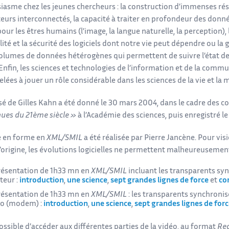
siasme chez les jeunes chercheurs : la construction d’immenses ré
teurs interconnectés, la capacité à traiter en profondeur des donn
our les êtres humains (l’image, la langue naturelle, la perception), 
lité et la sécurité des logiciels dont notre vie peut dépendre ou la 
olumes de données hétérogènes qui permettent de suivre l’état de
Enfin, les sciences et technologies de l’information et de la comm
lées à jouer un rôle considérable dans les sciences de la vie et la 
sé de Gilles Kahn a été donné le 30 mars 2004, dans le cadre des
co
ques du 21ème siècle »
à l’Académie des sciences, puis enregistré l
 en forme en
XML/SMIL
a été réalisée par Pierre Jancène. Pour v
 l’origine, les évolutions logicielles ne permettent malheureusement 
résentation de 1h33 mn en
XML/SMIL
incluant les transparents syn
ateur :
introduction
,
une science
,
sept grandes lignes de force
et
co
résentation de 1h33 mn en
XML/SMIL
: les transparents synchronisé
éo (modem) :
introduction
,
une science
,
sept grandes lignes de for
possible d’accéder aux différentes parties de la vidéo, au format
Re