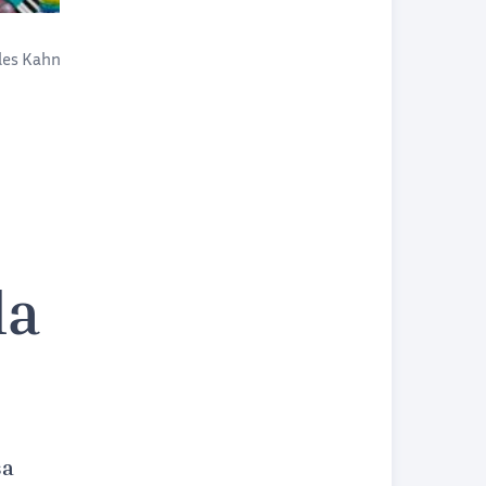
lles Kahn
la
sa