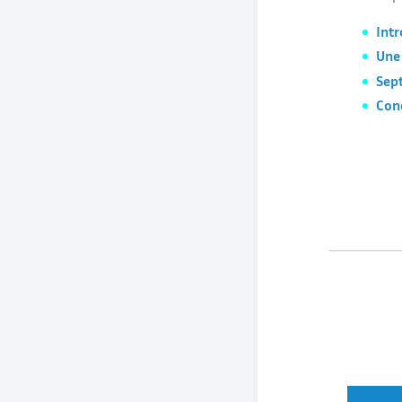
Int
Une
Sept
Con