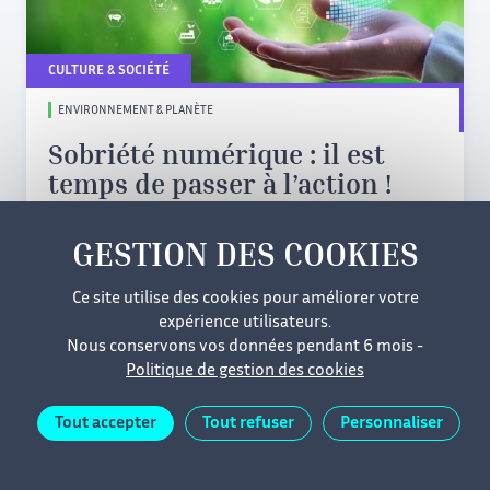
CULTURE & SOCIÉTÉ
ENVIRONNEMENT & PLANÈTE
Sobriété numérique : il est
temps de passer à l’action !
17/02/2026
Niveau
intermédiaire
Ce site utilise des cookies pour améliorer votre
Niveau 2 : Intermédiaire
expérience utilisateurs.
Nous conservons vos données pendant 6 mois -
Politique de gestion des cookies
Mentions légales
Cookies
Données personnelles
Tout accepter
Tout refuser
Personnaliser
Accessibilité
Plan du site