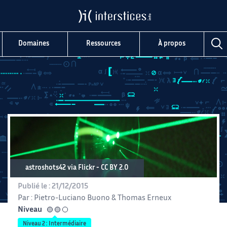
Domaines
Ressources
À propos
astroshots42 via Flickr - CC BY 2.0
Publié le :
21/12/2015
Par :
Pietro-Luciano Buono
&
Thomas Erneux
Niveau
intermédiaire
Niveau 2 : Intermédiaire