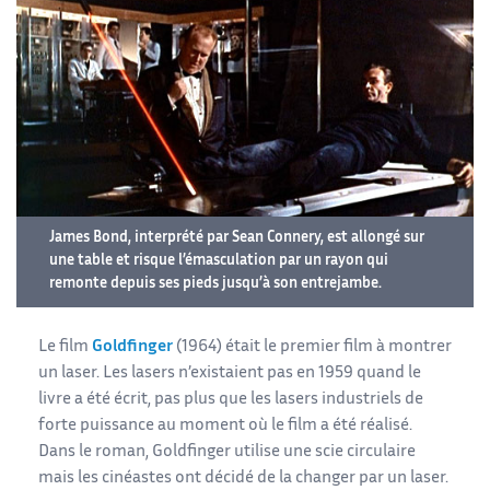
James Bond, interprété par Sean Connery, est allongé sur
une table et risque l’émasculation par un rayon qui
remonte depuis ses pieds jusqu’à son entrejambe.
Le film
Goldfinger
(1964) était le premier film à montrer
un laser. Les lasers n’existaient pas en 1959 quand le
livre a été écrit, pas plus que les lasers industriels de
forte puissance au moment où le film a été réalisé.
Dans le roman, Goldfinger utilise une scie circulaire
mais les cinéastes ont décidé de la changer par un laser.