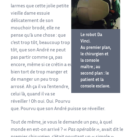
larmes que cette jolie petite
vieille dame essuie
délicatement de son
mouchoir brodé, elle ne
Le robot Da
pense qu’à une chose : que
Vinci.
c’est trop tôt, beaucoup trop
Au premier plan,
tôt, que son André ne peut
le chirurgien et
pas partir comme ça, pas
la console
encore, même si ce crétin a eu
maître ; au
bien tort de trop manger et
second plan : le
de manger un peu trop
patient et la
console esclave.
arrosé. Ah ça il va l’entendre,
celui là, quand il va se
réveiller ! Oh oui. Oui. Pourvu
que. Pourvu que son André puisse se réveiller.
Tout de même, je vous le demande un peu, à quel
monde en est-on arrivé ?
« Pas opérable »
, avait dit le