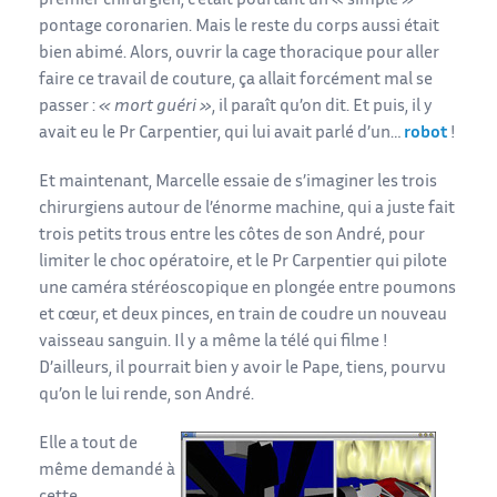
premier chirurgien, c’était pourtant un « simple »
pontage coronarien. Mais le reste du corps aussi était
bien abimé. Alors, ouvrir la cage thoracique pour aller
faire ce travail de couture, ça allait forcément mal se
passer :
« mort guéri »
, il paraît qu’on dit. Et puis, il y
avait eu le Pr Carpentier, qui lui avait parlé d’un…
robot
!
Et maintenant, Marcelle essaie de s’imaginer les trois
chirurgiens autour de l’énorme machine, qui a juste fait
trois petits trous entre les côtes de son André, pour
limiter le choc opératoire, et le Pr Carpentier qui pilote
une caméra stéréoscopique en plongée entre poumons
et cœur, et deux pinces, en train de coudre un nouveau
vaisseau sanguin. Il y a même la télé qui filme !
D’ailleurs, il pourrait bien y avoir le Pape, tiens, pourvu
qu’on le lui rende, son André.
Elle a tout de
même demandé à