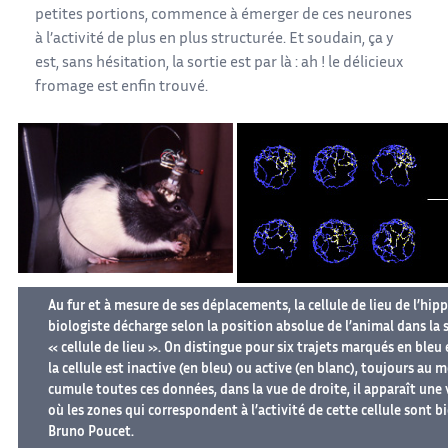
petites portions, commence à émerger de ces neurones
à l’activité de plus en plus structurée. Et soudain, ça y
est, sans hésitation, la sortie est par là : ah ! le délicieux
fromage est enfin trouvé.
Au fur et à mesure de ses déplacements, la cellule de lieu de l’hi
biologiste décharge selon la position absolue de l’animal dans la 
« cellule de lieu ». On distingue pour six trajets marqués en bleu 
la cellule est inactive (en bleu) ou active (en blanc), toujours au 
cumule toutes ces données, dans la vue de droite, il apparaît une 
où les zones qui correspondent à l’activité de cette cellule sont bi
Bruno Poucet.