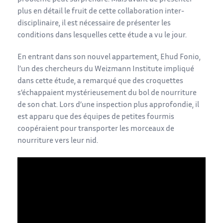
plus en détail le fruit de cette collaboration inter-
disciplinaire, il est nécessaire de présenter les
conditions dans lesquelles cette étude a vu le jour.
En entrant dans son nouvel appartement, Ehud Fonio,
l’un des chercheurs du Weizmann Institute impliqué
dans cette étude, a remarqué que des croquettes
s’échappaient mystérieusement du bol de nourriture
de son chat. Lors d’une inspection plus approfondie, il
est apparu que des équipes de petites fourmis
coopéraient pour transporter les morceaux de
nourriture vers leur nid.