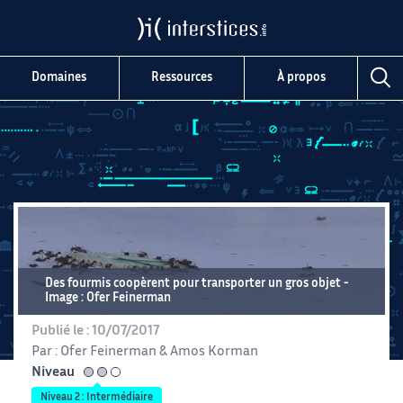
Domaines
Ressources
À propos
Des fourmis coopèrent pour transporter un gros objet
Image : Ofer Feinerman
Publié le :
10/07/2017
Par :
Ofer Feinerman
&
Amos Korman
Niveau
intermédiaire
Niveau 2 : Intermédiaire