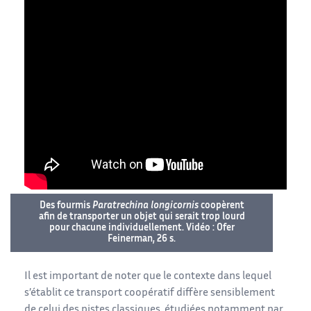
Des fourmis
Paratrechina longicornis
coopèrent
afin de transporter un objet qui serait trop lourd
pour chacune individuellement. Vidéo : Ofer
Feinerman, 26 s.
Il est important de noter que le contexte dans lequel
s’établit ce transport coopératif diffère sensiblement
de celui des pistes classiques, étudiées notamment par