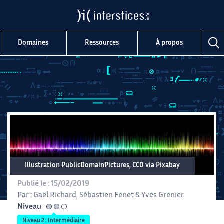
Domaines
Ressources
À propos
Illustration PublicDomainPictures, CC0 via Pixabay
Publié le :
15/02/2019
Par :
Gaël Richard
,
Sébastien Fenet
&
Yves Grenier
Niveau
intermédiaire
Niveau 2 : Intermédiaire