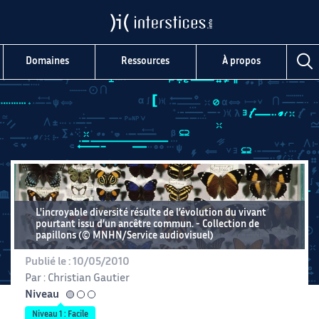
Domaines
Ressources
À propos
L'incroyable diversité résulte de l’évolution du vivant
pourtant issu d’un ancêtre commun.
Collection de
papillons (© MNHN/Service audiovisuel)
Publié le :
10/05/2010
Par :
Christian Gautier
Niveau
facile
Niveau 1 : Facile