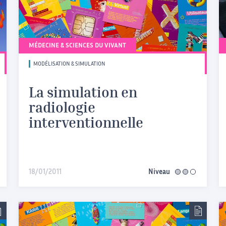
MÉDECINE & SCIENCES DU VIVANT
MODÉLISATION & SIMULATION
La simulation en
radiologie
interventionnelle
iaire
18/01/2011
Niveau
intermédiaire