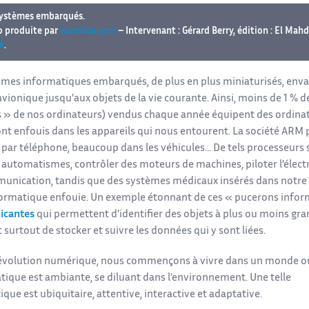
systèmes embarqués.
o produite par
wandida.com
– Intervenant : Gérard Berry, édition : El M
A
.
èmes informatiques embarqués, de plus en plus miniaturisés, envahi
avionique jusqu’aux objets de la vie courante. Ainsi, moins de 1 % d
s » de nos ordinateurs) vendus chaque année équipent des ordinate
nt enfouis dans les appareils qui nous entourent. La société ARM pr
n par téléphone, beaucoup dans les véhicules… De tels processeurs 
s automatismes, contrôler des moteurs de machines, piloter l’élect
unication, tandis que des systèmes médicaux insérés dans notre 
formatique enfouie. Un exemple étonnant de ces « pucerons infor
cantes
qui permettent d’identifier des objets à plus ou moins g
 surtout de stocker et suivre les données qui y sont liées.
révolution numérique, nous commençons à vivre dans un monde o
atique est ambiante, se diluant dans l’environnement. Une telle
que est ubiquitaire, attentive, interactive et adaptative.