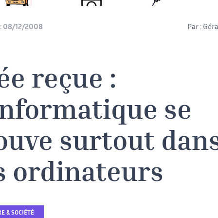
:
08/12/2008
Par :
Géra
ée reçue :
informatique se
ouve surtout dan
s ordinateurs
E & SOCIÉTÉ