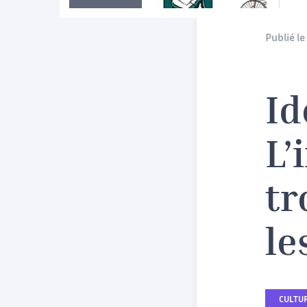
Publié le 
Id
L’
tr
le
CULTUR