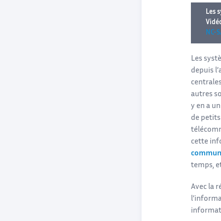
Les 
Vidé
NC-S
Les syst
depuis l’
centrale
autres so
y en a u
de petit
télécomm
cette in
communi
temps, et
Avec la 
l’inform
informati