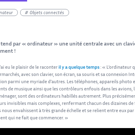
nateur
Objets connectés
ntend par « ordinateur » une unité centrale avec un clavier
iment !
i eu le plaisir de le raconter
il y a quelque temps
: « L’ordinateur 
marchés, avec son clavier, son écran, sa souris et sa connexion Int
ion parmi une myriade d’autres. Les téléphones, appareils photo et
nts de musique ainsi que les contrôleurs enfouis dans les avions,
oménager, sont des ordinateurs habillés autrement. Plus précisémen
urs invisibles mais complexes, renfermant chacun des dizaines de 
nous envahissent à très grande échelle et se relient entre eux par
t qui ne fait que commencer. »