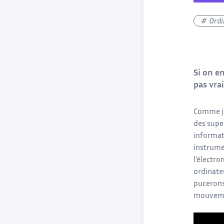
Ordi
Si on e
pas vra
Comme j’a
des super
informat
instrume
l’électr
ordinate
pucerons 
mouvemen