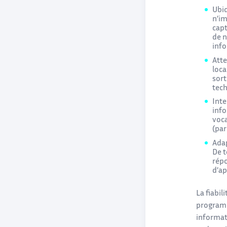
Ubiq
n’im
capt
de n
info
Atte
loca
sort
tech
Inte
info
voca
(par
Adap
De t
répo
d’ap
La fiabil
programma
informat