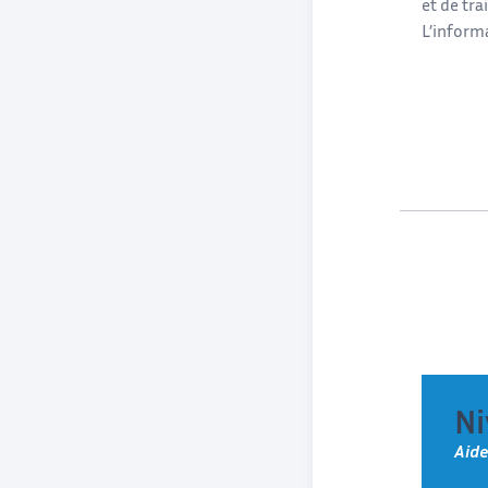
et de tr
L’inform
Ni
Aide