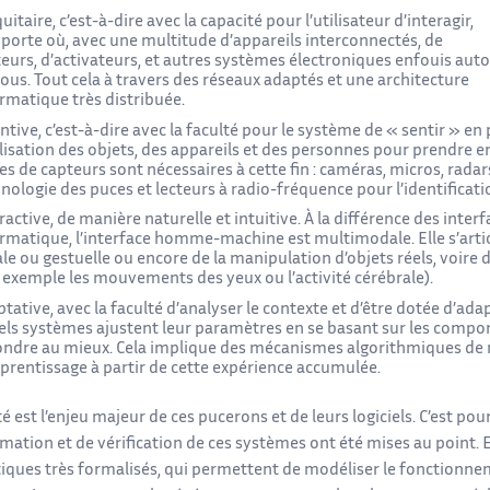
uitaire, c’est-à-dire avec la capacité pour l’utilisateur d’interagir,
porte où, avec une multitude d’appareils interconnectés, de
eurs, d’activateurs, et autres systèmes électroniques enfouis aut
ous. Tout cela à travers des réseaux adaptés et une architecture
rmatique très distribuée.
ntive, c’est-à-dire avec la faculté pour le système de « sentir » e
lisation des objets, des appareils et des personnes pour prendre e
es de capteurs sont nécessaires à cette fin : caméras, micros, radar
nologie des puces et lecteurs à radio-fréquence pour l’identificati
ractive, de manière naturelle et intuitive. À la différence des interf
rmatique, l’interface homme-machine est multimodale. Elle s’arti
le ou gestuelle ou encore de la manipulation d’objets réels, voir
 exemple les mouvements des yeux ou l’activité cérébrale).
tative, avec la faculté d’analyser le contexte et d’être dotée d’
els systèmes ajustent leur paramètres en se basant sur les comport
ndre au mieux. Cela implique des mécanismes algorithmiques de 
prentissage à partir de cette expérience accumulée.
ité est l’enjeu majeur de ces pucerons et de leurs logiciels. C’est p
tion et de vérification de ces systèmes ont été mises au point. El
iques très formalisés, qui permettent de modéliser le fonctionnem