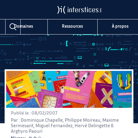
Domaines
Ressources
À propos
Publié le :
08/02/2007
Par :
Dominique Chapelle
,
Philippe Moireau
,
Maxime
Sermesant
,
Miguel Fernandez
,
Hervé Delingette
&
Arghyro Paouri