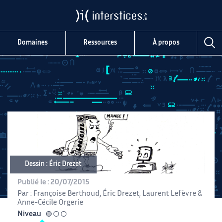
Domaines
Ressources
À propos
Dessin : Éric Drezet
Publié le :
20/07/2015
Par :
Françoise Berthoud
,
Éric Drezet
,
Laurent Lefèvre
&
Anne-Cécile Orgerie
Niveau
facile