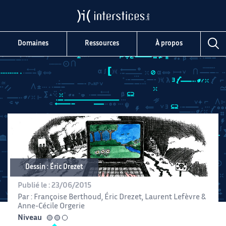
Domaines
Ressources
À propos
Dessin : Éric Drezet
Publié le :
23/06/2015
Par :
Françoise Berthoud
,
Éric Drezet
,
Laurent Lefèvre
&
Anne-Cécile Orgerie
Niveau
intermédiaire