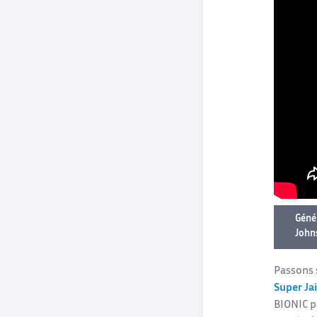
Génér
John
Passons s
Super Ja
BIONIC p