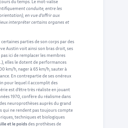
u cours du temps. Le mot-valise
ntifiquement conduite, entre les
ientation), en vue d’offrir aux
mieux interpréter certains organes et
r certaines parties de son corps par des
e Austin voit ainsi son bras droit, ses
 pas ici de remplacer les membres
), elles le dotent de performances
 100 km/h, nager à 65 km/h, sauter à
stance. En contrepartie de ses onéreux
n pour lequel il accomplit des
rie est d’être très réaliste en jouant
 années 1970, confère du réalisme dans
n des neuroprothèses auprès du grand
des qui ne rendent pas toujours compte
oriques, techniques et biologiques
ille et le poids
des prothèses de