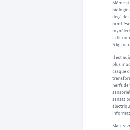
Même si 
biologiq
deçà des
prothèse
myoélect
la flexio
6 kg ma
Il est au
plus mod
casque d’
transform
nerfs de 
sensoriel
sensatio
électriq
informat
Mais rev