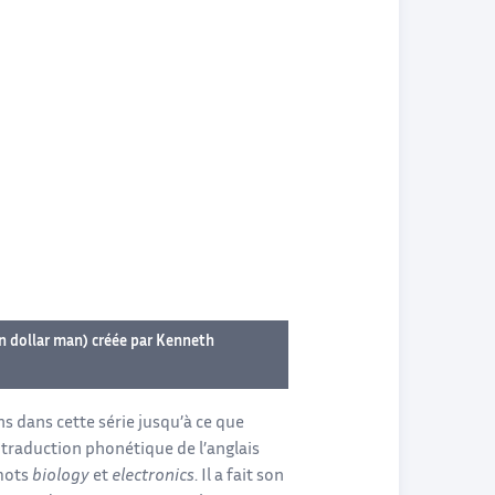
ion dollar man) créée par Kenneth
ns dans cette série jusqu’à ce que
a traduction phonétique de l’anglais
 mots
biology
et
electronics
. Il a fait son