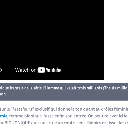
ique français de la série L’Homme qui valait trois milliards (The six mill
son.
ur le “
Messieurs
” exclusif qui donne le ton quant aux rôles fémini
imie
, femme bionique, fasse enfin son entrée. On peut relever ici l
ar BIO-IONIQUE qui constitue un contresens. Bionics est issu des