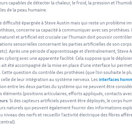
urs capables de détecter la chaleur, le froid, la pression et l’humid
lles de la peau humaine.
e difficulté épargnée à Steve Austin mais qui reste un problème i
thèses, concerne sa capacité à communiquer avec ses prothèses. L
aturel et artificiel est cruciale car l’humain doit pouvoir contrôl
tions sensorielles concernant les parties artificielles de son corps
etc). Après une période d’apprentissage et d’entraînement, Steve Au
es cyborg avec une apparente facilité. Cela suppose que le déploi
els ait été accompagné de la mise en place d’une interface lui per
 Cette question du contrôle des prothèses (que l’on souhaite le pl
 celle de leur intégration au système nerveux. Les
interfaces hom
ction entre les deux parties du système qui ne peuvent être consi
s éléments (positions articulaires, efforts appliqués, contacts av
eurs
. Si des capteurs artificiels peuvent être déployés, le corps 
urs naturels qui peuvent également fournir des informations explo
u niveau des nerfs et recueillir l’activité électrique des fibres af
entral).