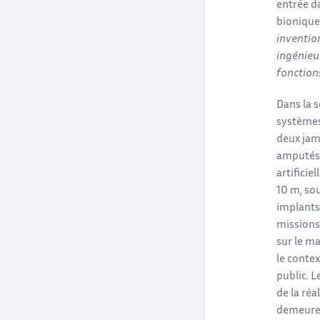
entrée da
bionique
invention
ingénieur
fonction
Dans la s
systèmes 
deux jam
amputés 
artificie
10 m, sou
implants
missions 
sur le ma
le conte
public. 
de la réa
demeuren