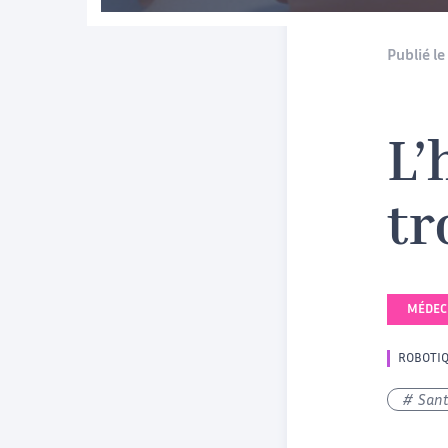
Publié le 
L’
tr
MÉDECI
ROBOTI
San