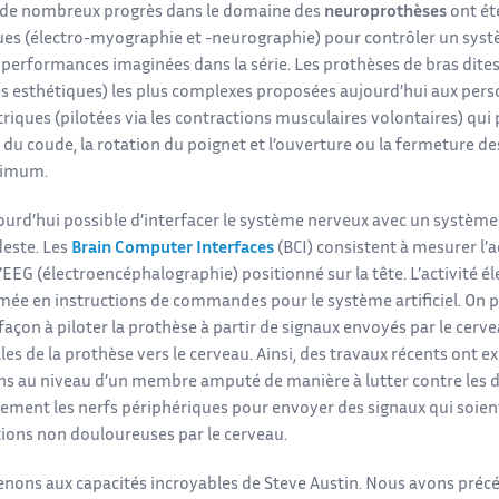
de nombreux progrès dans le domaine des
neuroprothèses
ont été
ues (électro-myographie et -neurographie) pour contrôler un systèm
 performances imaginées dans la série. Les prothèses de bras dites
s esthétiques) les plus complexes proposées aujourd’hui aux per
riques (pilotées via les contractions musculaires volontaires) qui
n du coude, la rotation du poignet et l’ouverture ou la fermeture d
ximum.
jourd’hui possible d’interfacer le système nerveux avec un système
este. Les
Brain Computer Interfaces
(BCI) consistent à mesurer l’ac
EEG (électroencéphalographie) positionné sur la tête. L’activité é
ée en instructions de commandes pour le système artificiel. On peu
façon à piloter la prothèse à partir de signaux envoyés par le cer
les de la prothèse vers le cerveau. Ainsi, des travaux récents ont ex
ns au niveau d’un membre amputé de manière à lutter contre les do
uement les nerfs périphériques pour envoyer des signaux qui soie
ions non douloureuses par le cerveau.
enons aux capacités incroyables de Steve Austin. Nous avons pr