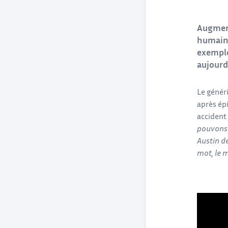
Augment
humain..
exemple
aujourd
Le généri
après épi
accident
pouvons 
Austin de
mot, le m