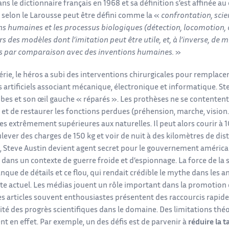
ns le dictionnaire français en 1968 et sa définition s’est affinée a
 selon le Larousse peut être défini comme la «
confrontation, scie
s humaines et les processus biologiques (détection, locomotion, or
s des modèles dont l’imitation peut être utile, et, à l’inverse, de 
s par comparaison avec des inventions humaines.
»
érie, le héros a subi des interventions chirurgicales pour remplace
artificiels associant mécanique, électronique et informatique. Stev
bes et son œil gauche « réparés ». Les prothèses ne se contentent
et de restaurer les fonctions perdues (préhension, marche, vision…
lles extrêmement supérieures aux naturelles. Il peut alors courir à
lever des charges de 150 kg et voir de nuit à des kilomètres de di
, Steve Austin devient agent secret pour le gouvernement américai
dans un contexte de guerre froide et d’espionnage. La force de la sé
nque de détails et ce flou, qui rendait crédible le mythe dans les
xte actuel. Les médias jouent un rôle important dans la promotio
Les articles souvent enthousiastes présentent des raccourcis rapi
lité des progrès scientifiques dans le domaine. Des limitations thé
t en effet. Par exemple, un des défis est de parvenir à
réduire la ta