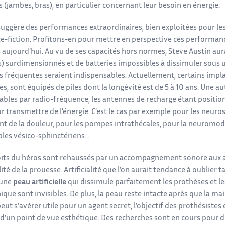
(jambes, bras), en particulier concernant leur besoin en énergie.
 suggère des performances extraordinaires, bien exploitées pour le
ce-fiction. Profitons-en pour mettre en perspective ces performan
s aujourd’hui. Au vu de ses capacités hors normes, Steve Austin aur
 surdimensionnés et de batteries impossibles à dissimuler sous une
s fréquentes seraient indispensables. Actuellement, certains impl
s, sont équipés de piles dont la longévité est de 5 à 10 ans. Une aut
ables par radio-fréquence, les antennes de recharge étant position
r transmettre de l’énergie. C’est le cas par exemple pour les neuro
nt de la douleur, pour les pompes intrathécales, pour la neuromodu
bles vésico-sphinctériens…
oits du héros sont rehaussés par un accompagnement sonore aux ac
ialité de la prouesse. Artificialité que l’on aurait tendance à oublier t
 une
peau artificielle
qui dissimule parfaitement les prothèses et l
nique sont invisibles. De plus, la peau reste intacte après que la mai
peut s’avérer utile pour un agent secret, l’objectif des prothésistes
s d’un point de vue esthétique. Des recherches sont en cours pour