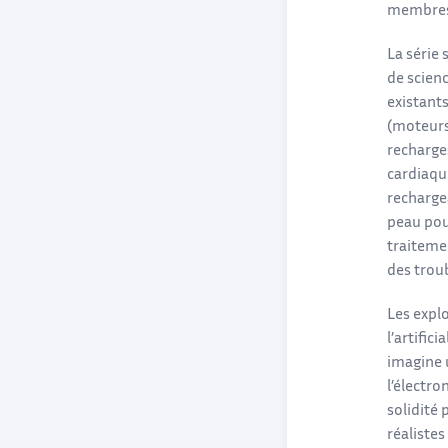
membres 
La série
de scien
existant
(moteurs)
recharge
cardiaque
recharge
peau pou
traiteme
des trou
Les expl
l’artific
imagine
l’électro
solidité 
réaliste