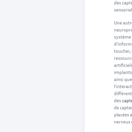
des capte
sensorie
Une autr
neuropro
système n
d’informa
toucher, 
ressourc
artifici
implants.
ainsi que
l’intera
différent
des
capt
de capte
placées a
nerveux c