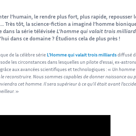
er l’humain, le rendre plus fort, plus rapide, repousser 
. Très tôt, la science-fiction a imaginé l’homme bionique 
 dans la série télévisée
L'homme qui valait trois milliard
'hui dans ce domaine ? Étudions cela de plus près !
que de la célèbre série
L’Homme qui valait trois milliards
diffusé d
sode les circonstances dans lesquelles un pilote d’essai, ex-astronau
 grâce aux avancées scientifiques et technologiques : «
Un homme to
le reconstruire. Nous sommes capables de donner naissance au 
viendra cet homme. Il sera supérieur à ce qu’il était avant l’acciden
eilleur.
»