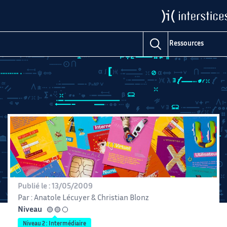
Domaines
Ressources
Publié le :
13/05/2009
Par :
Anatole Lécuyer
&
Christian Blonz
Niveau
intermédiaire
Niveau 2 : Intermédiaire