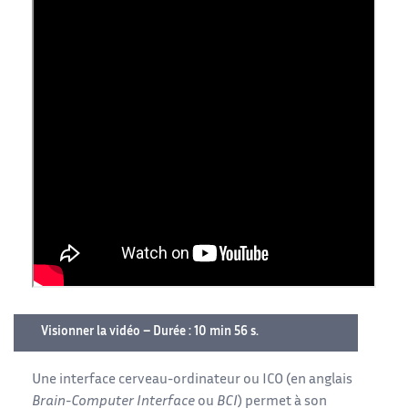
Visionner la vidéo – Durée : 10 min 56 s.
Une interface cerveau-ordinateur ou ICO (en anglais
Brain-Computer Interface
ou
BCI
) permet à son