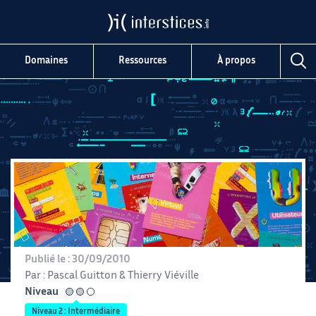
Domaines
Ressources
À propos
Publié le :
30/09/2010
Par :
Pascal Guitton
&
Thierry Viéville
Niveau
intermédiaire
Niveau 2 : Intermédiaire