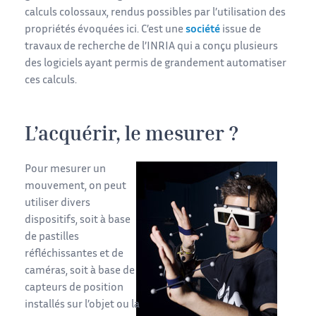
calculs colossaux, rendus possibles par l’utilisation des
propriétés évoquées ici. C’est une
société
issue de
travaux de recherche de l’INRIA qui a conçu plusieurs
des logiciels ayant permis de grandement automatiser
ces calculs.
L’acquérir, le mesurer ?
Pour mesurer un
mouvement, on peut
utiliser divers
dispositifs, soit à base
de pastilles
réfléchissantes et de
caméras, soit à base de
capteurs de position
installés sur l’objet ou la