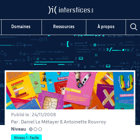
Domaines
Ressources
À propos
Publié le :
24/11/2008
Par :
Daniel Le Métayer
&
Antoinette Rouvroy
Niveau
facile
Niveau 1 : Facile