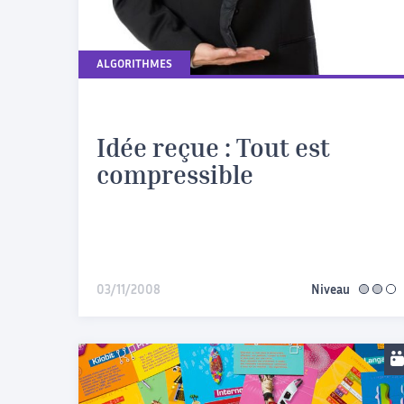
ALGORITHMES
Idée reçue : Tout est
compressible
03/11/2008
Niveau
interméd