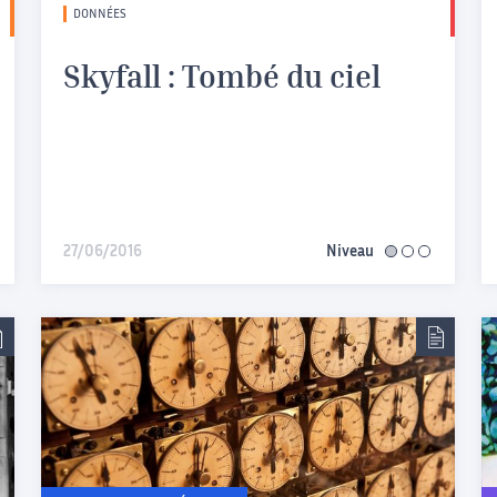
DONNÉES
Skyfall : Tombé du ciel
27/06/2016
Niveau
facile