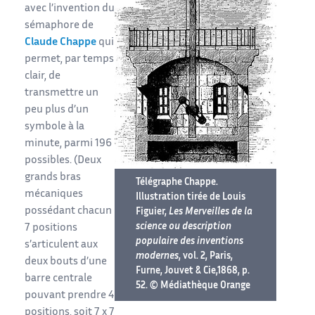
avec l’invention du
sémaphore de
Claude Chappe
qui
permet, par temps
clair, de
transmettre un
peu plus d’un
symbole à la
minute, parmi 196
possibles. (Deux
grands bras
Télégraphe Chappe.
mécaniques
Illustration tirée de Louis
possédant chacun
Figuier,
Les Merveilles de la
science ou description
7 positions
populaire des inventions
s’articulent aux
modernes
, vol. 2, Paris,
deux bouts d’une
Furne, Jouvet & Cie,1868, p.
barre centrale
52. © Médiathèque Orange
pouvant prendre 4
positions, soit 7 x 7