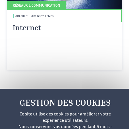
RÉSEAUX & COMMUNICATION
ARCHITECTURE & SYSTÈMES
Internet
Mentions légales
Cookies
Données personnelles
Ce site utilise des cookies pour améliorer votre
Accessibilité
Plan du site
expérience utilisateurs.
Nous conservons vos données pendant 6 mois -