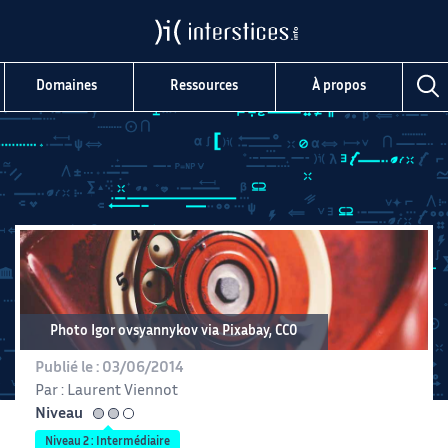
Domaines
Ressources
À propos
Photo Igor ovsyannykov via Pixabay, CC0
Publié le :
03/06/2014
Par :
Laurent Viennot
Niveau
intermédiaire
Niveau 2 : Intermédiaire