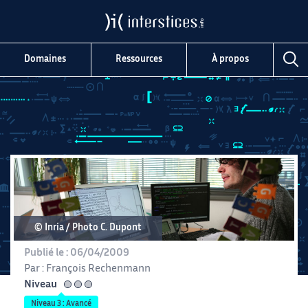
Domaines
Ressources
À propos
© Inria / Photo C. Dupont
Publié le :
06/04/2009
Par :
François Rechenmann
Niveau
avancé
Niveau 3 : Avancé