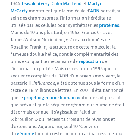
1944,
Oswald Avery
,
Colin MacLeod
et
Maclyn
McCarty
montraient que la molécule d’
ADN
portait, au
sein des chromosomes, l’information héréditaire
utilisée par les cellules pour synthétiser les
protéines
.
Moins de 10 ans plus tard, en 1953, Francis Crick et
James Watson élucidaient, grâce aux données de
Rosalind Franklin, la structure de cette molécule : la
fameuse double hélice, dont la complémentarité des
brins expliquait le mécanisme de
réplication
de
l’information portée. Mais ce n’est qu’en 1995 que la
séquence complète de l’ADN d’un organisme vivant, la
bactérie H.
influenzae
, a été obtenue sous la forme d’un
texte de 1,8 millions de lettres. En 2001, il était annoncé
que le
projet « génome humain »
aboutissait plus tôt
que prévu et que la séquence génomique humaine était
désormais connue. Il s’agissait en fait d’un
« brouillon » qui nécessita trois ans de révisions et
d’extensions. Aujourd’hui, seul 10 % environ
du
génome
humain reste inconnu, car inaccessible aux