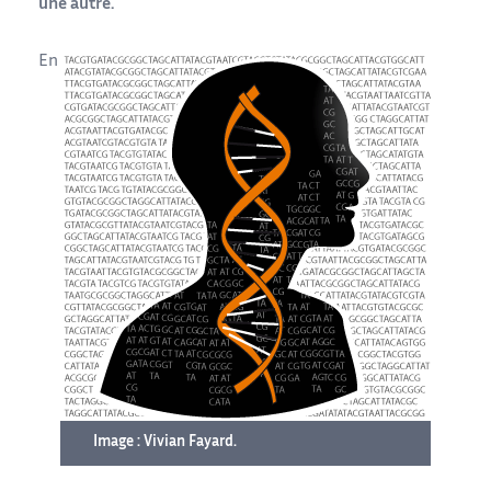
une autre.
En
Image : Vivian Fayard.