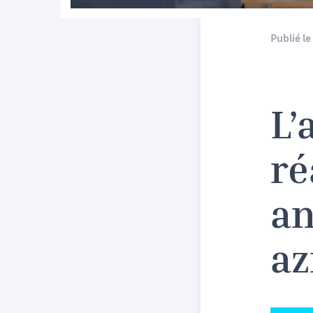
Publié le 
L’
ré
an
az