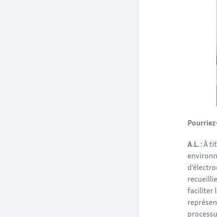
Pourriez
A.L. :
À ti
environne
d’électro
recueilli
faciliter
représent
processus