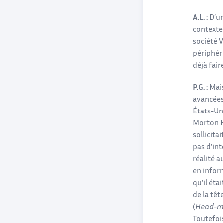
A.L. :
D’un
contexte
société 
périphér
déjà fai
P.G. :
Mais
avancées 
États-Uni
Morton He
sollicita
pas d’int
réalité 
en inform
qu’il ét
de la tê
(
Head-mo
Toutefois