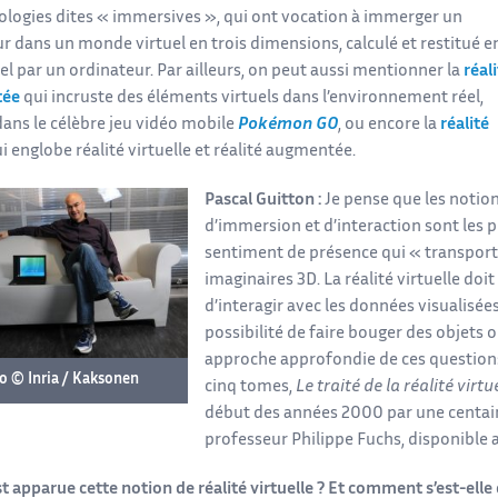
ologies dites « immersives », qui ont vocation à immerger un
ur dans un monde virtuel en trois dimensions, calculé et restitué e
l par un ordinateur. Par ailleurs, on peut aussi mentionner la
réal
tée
qui incruste des éléments virtuels dans l’environnement réel,
ns le célèbre jeu vidéo mobile
Pokémon GO
, ou encore la
réalité
ui englobe réalité virtuelle et réalité augmentée.
Pascal Guitton :
Je pense que les notio
d’immersion et d’interaction sont les p
sentiment de présence qui « transport
imaginaires 3D. La réalité virtuelle doit
d’interagir avec les données visualisées
possibilité de faire bouger des objets o
approche approfondie de ces questions,
o © Inria / Kaksonen
cinq tomes,
Le traité de la réalité virtu
début des années 2000 par une centain
professeur Philippe Fuchs, disponible 
t apparue cette notion de réalité virtuelle ? Et comment s’est-elle