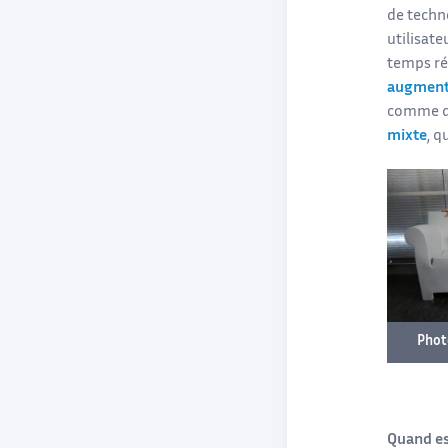
de techn
utilisate
temps rée
augmen
comme da
mixte
, q
Phot
Quand es