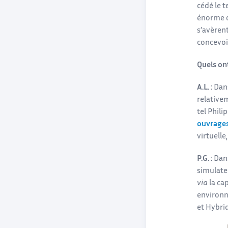
cédé le t
énorme cu
s’avèren
concevoir
Quels on
A.L. :
Dans
relativem
tel Phili
ouvrages 
virtuelle
P.G. :
Dans
simulateu
via
la ca
environne
et Hybrid