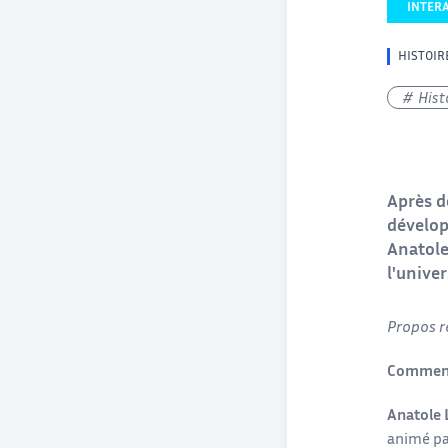
INTER
HISTOIR
Hist
Après d
dévelop
Anatole
l'unive
Propos re
Comment 
Anatole 
animé pa