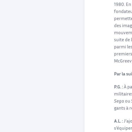
1980. En 
fondateu
permetten
des imag
mouvemen
suite de 
parmi le
premiers 
McGreev
Par la s
P.G. :
À pa
militaire
Sega
ou
gants à r
A.L. :
J’aj
s’équiper