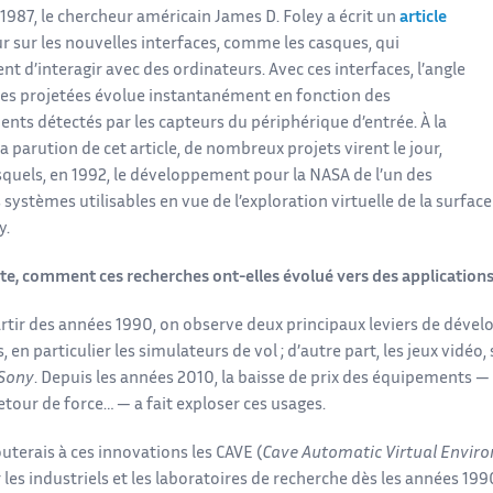
1987, le chercheur américain James D. Foley a écrit un
article
r sur les nouvelles interfaces, comme les casques, qui
t d’interagir avec des ordinateurs. Avec ces interfaces, l’angle
es projetées évolue instantanément en fonction des
ts détectés par les capteurs du périphérique d’entrée. À la
la parution de cet article, de nombreux projets virent le jour,
squels, en 1992, le développement pour la NASA de l’un des
systèmes utilisables en vue de l’exploration virtuelle de la surfac
y.
uite, comment ces recherches ont-elles évolué vers des application
rtir des années 1990, on observe deux principaux leviers de dévelo
s, en particulier les simulateurs de vol ; d’autre part, les jeux vidé
Sony
. Depuis les années 2010, la baisse de prix des équipements
etour de force… — a fait exploser ces usages.
outerais à ces innovations les CAVE (
Cave Automatic Virtual Envir
 les industriels et les laboratoires de recherche dès les années 19