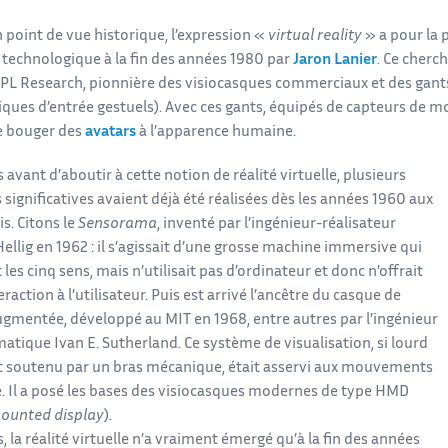
 point de vue historique, l’expression «
virtual reality
» a pour la 
 technologique à la fin des années 1980 par
Jaron Lanier
. Ce cherc
VPL Research, pionnière des visiocasques commerciaux et des gant
iques d’entrée gestuels). Avec ces gants, équipés de capteurs de m
re bouger des
avatars
à l’apparence humaine.
 avant d’aboutir à cette notion de réalité virtuelle, plusieurs
significatives avaient déjà été réalisées dès les années 1960 aux
s. Citons le
Sensorama
, inventé par l’ingénieur-réalisateur
llig en 1962 : il s’agissait d’une grosse machine immersive qui
it les cinq sens, mais n’utilisait pas d’ordinateur et donc n’offrait
eraction à l’utilisateur. Puis est arrivé l’ancêtre du casque de
augmentée, développé au MIT en 1968, entre autres par l’ingénieur
atique Ivan E. Sutherland. Ce système de visualisation, si lourd
ait soutenu par un bras mécanique, était asservi aux mouvements
te. Il a posé les bases des visiocasques modernes de type HMD
unted display
).
, la réalité virtuelle n’a vraiment émergé qu’à la fin des années