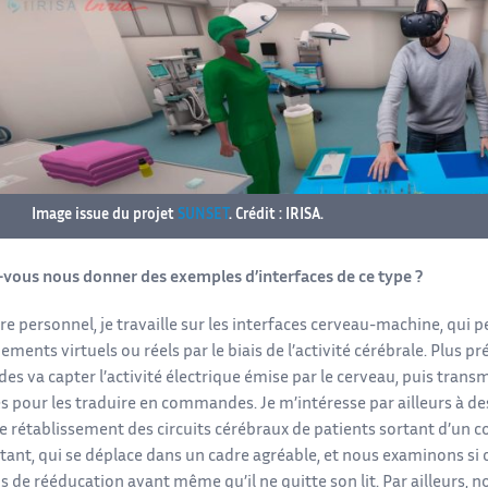
Image issue du projet
SUNSET
. Crédit : IRISA.
-vous nous donner des exemples d’interfaces de ce type ?
tre personnel, je travaille sur les interfaces cerveau-machine, qui 
ments virtuels ou réels par le biais de l’activité cérébrale. Plus 
des va capter l’activité électrique émise par le cerveau, puis tran
es pour les traduire en commandes. Je m’intéresse par ailleurs à d
 le rétablissement des circuits cérébraux de patients sortant d’un co
ant, qui se déplace dans un cadre agréable, et nous examinons si c
 de rééducation avant même qu’il ne quitte son lit. Par ailleurs, 