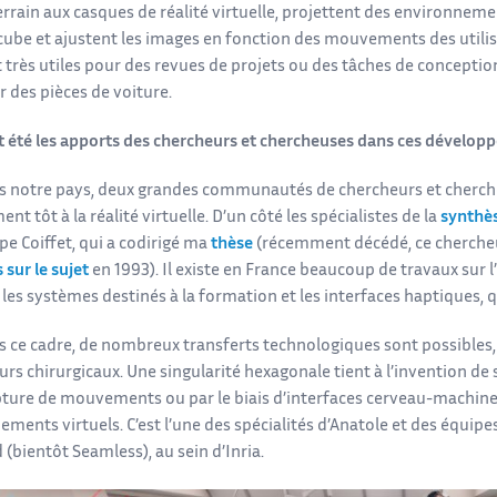
errain aux casques de réalité virtuelle, projettent des environneme
be et ajustent les images en fonction des mouvements des utilisate
t très utiles pour des revues de projets ou des tâches de conceptio
 des pièces de voiture.
t été les apports des chercheurs et chercheuses dans ces dévelop
 notre pays, deux grandes communautés de chercheurs et cherche
ent tôt à la réalité virtuelle. D’un côté les spécialistes de la
synthè
ppe Coiffet, qui a codirigé ma
thèse
(récemment décédé, ce chercheu
sur le sujet
en 1993). Il existe en France beaucoup de travaux sur l
, les systèmes destinés à la formation et les interfaces haptiques, 
 ce cadre, de nombreux transferts technologiques sont possibles,
rs chirurgicaux. Une singularité hexagonale tient à l’invention de s
pture de mouvements ou par le biais d’interfaces cerveau-machine 
ments virtuels. C’est l’une des spécialités d’Anatole et des équip
 (bientôt Seamless), au sein d’Inria.