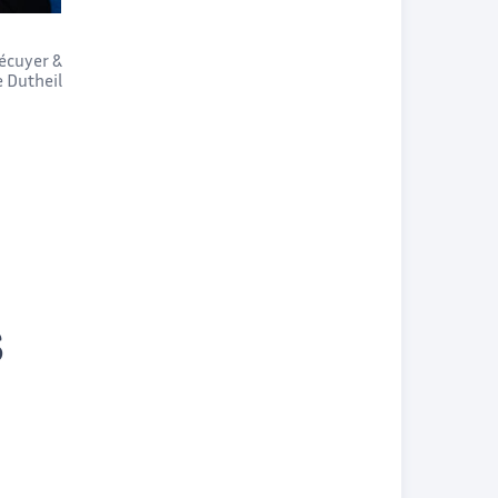
écuyer
&
 Dutheil
0
s