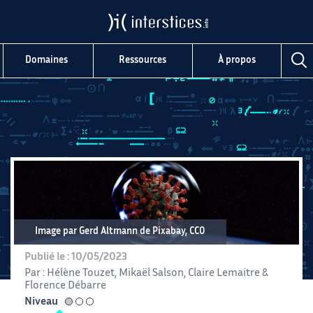
Domaines
Ressources
À propos
Image par
Gerd Altmann
de
Pixabay
, CC0
Publié le :
10/05/2023
Par :
Hélène Touzet
,
Mikaël Salson
,
Claire Lemaitre
&
Florence Débarre
Niveau
facile