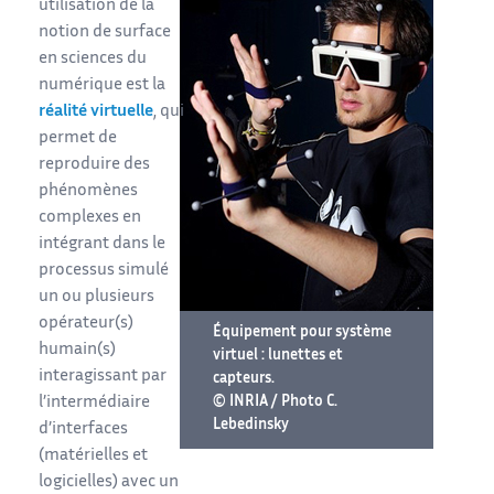
utilisation de la
notion de surface
en sciences du
numérique est la
réalité virtuelle
, qui
permet de
reproduire des
phénomènes
complexes en
intégrant dans le
processus simulé
un ou plusieurs
opérateur(s)
Équipement pour système
humain(s)
virtuel : lunettes et
interagissant par
capteurs.
l’intermédiaire
© INRIA / Photo C.
Lebedinsky
d’interfaces
(matérielles et
logicielles) avec un