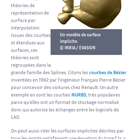
théories de
représentation de
surface par
interpolation
.
Un modèle de surface
Issues des courbes
implicite.
et étendues aux
© INRIA / EVASION
surfaces, ces
théories sont
regroupées dans la
grande famille des Splines. Citons les
courbes de Bézier
inventées en 1962 par l’ingénieur français Pierre Bézier
pour concevoir des voitures chez Renault. Un autre
exemple en sont les courbes
NURBS
, très populaires
parce qu’elles ont un format de stockage normalisé
donc qui autorise les échanges entre les logiciels de
CAO.
On peut aussi citer les
surfaces implicites
décrites par
tous les points satisfaisant une équation du type f (x, y,