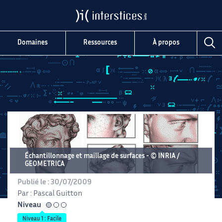
Domaines
Ressources
À propos
Échantillonnage et maillage de surfaces
© INRIA /
GEOMETRICA
Publié le :
30/07/2009
Par :
Pascal Guitton
Niveau
facile
Niveau 1 : Facile